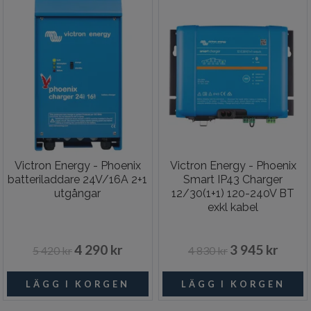
Victron Energy - Phoenix
Victron Energy - Phoenix
batteriladdare 24V/16A 2+1
Smart IP43 Charger
utgångar
12/30(1+1) 120-240V BT
exkl kabel
4 290 kr
3 945 kr
5 420 kr
4 830 kr