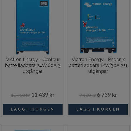
Victron Energy - Centaur
Victron Energy - Phoenix
batteriladdare 24V/60A 3
batteriladdare 12V/30A 2+1
utgångar
utgångar
11 439 kr
6 739 kr
13 460 kr
7 430 kr