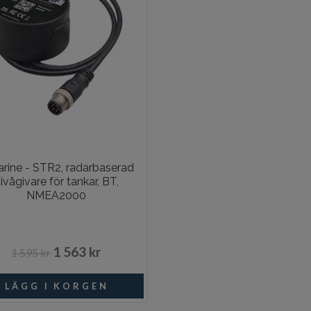
arine - STR2, radarbaserad
ivågivare för tankar, BT,
NMEA2000
1 563 kr
1 595 kr
Beställningsvara