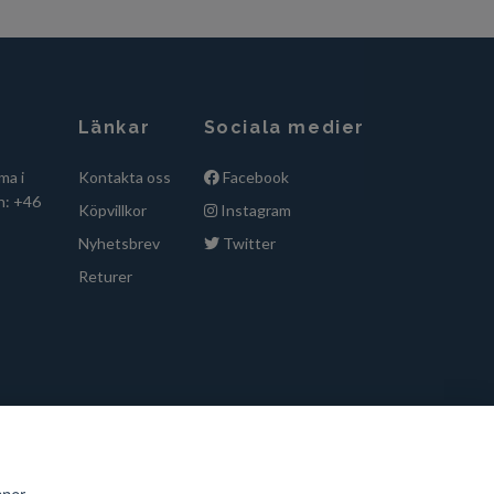
Länkar
Sociala medier
ma i
Kontakta oss
Facebook
n: +46
Köpvillkor
Instagram
Nyhetsbrev
Twitter
Returer