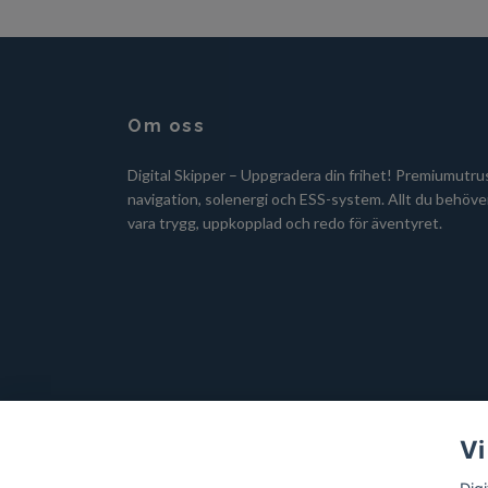
Om oss
Digital Skipper – Uppgradera din frihet! Premiumutru
navigation, solenergi och ESS-system. Allt du behöver
vara trygg, uppkopplad och redo för äventyret.
Vi