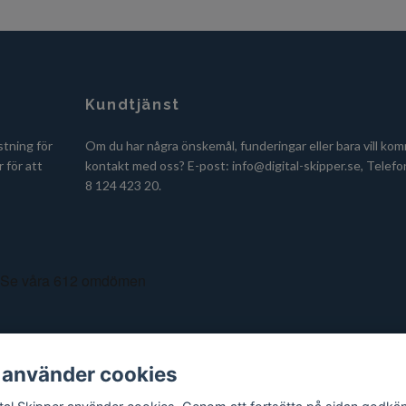
Kundtjänst
stning för
Om du har några önskemål, funderingar eller bara vill kom
 för att
kontakt med oss? E-post:
info@digital-skipper.se
, Telefo
8 124 423 20.
 använder cookies