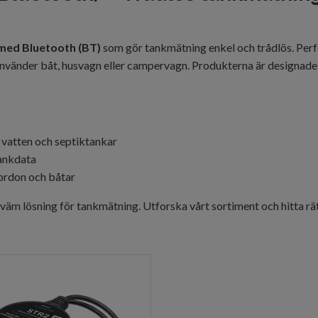
 med Bluetooth (BT)
som gör tankmätning enkel och trådlös. Perfe
nvänder båt, husvagn eller campervagn. Produkterna är designade för
, vatten och septiktankar
tankdata
fordon och båtar
m lösning för tankmätning. Utforska vårt sortiment och hitta rät