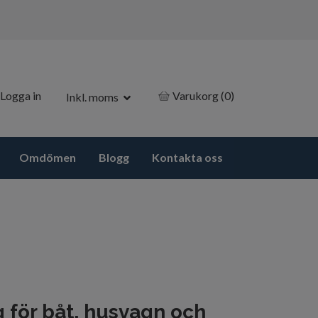
Logga in
Varukorg
(0)
Inkl. moms
Omdömen
Blogg
Kontakta oss
 för båt, husvagn och