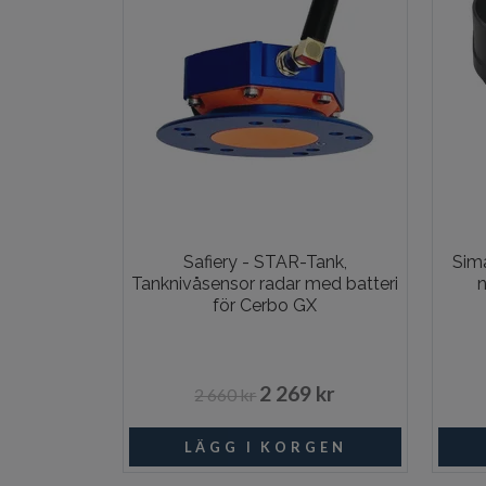
Safiery - STAR-Tank,
Sim
Tanknivåsensor radar med batteri
n
för Cerbo GX
2 269 kr
2 660 kr
I lager