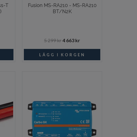
ss-T
Fusion MS-RA210 - MS-RA210
)
BT/N2K
5 299 kr
4 663 kr
I lager
I lager