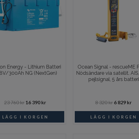
ron Energy - Lithium Batteri
Ocean Signal - rescueME 
,8V/300Ah NG (NextGen)
Nödsändare via satellit. AIS
pejlsignal, 5 års batteri
23 760 kr
16 390 kr
8 320 kr
6 829 kr
Beställningsvara