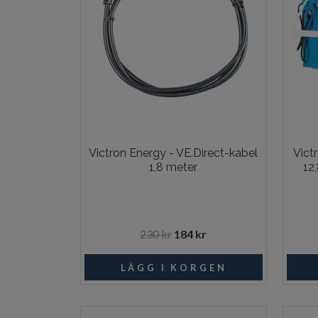
Victron Energy - VE.Direct-kabel
Vict
1,8 meter
12
230 kr
184 kr
I lager