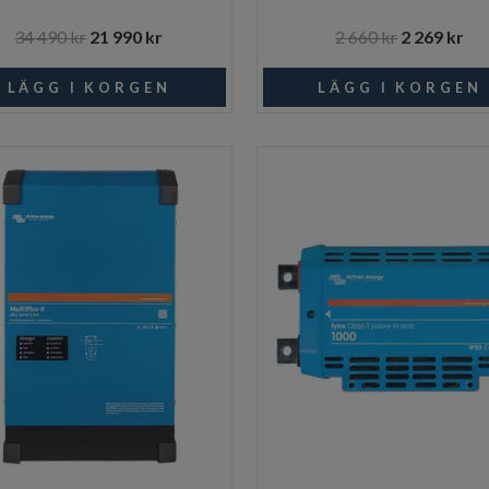
34 490 kr
21 990 kr
2 660 kr
2 269 kr
I lager