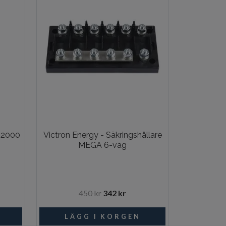
A2000
Victron Energy - Säkringshållare
MEGA 6-väg
450 kr
342 kr
I lager
I lager