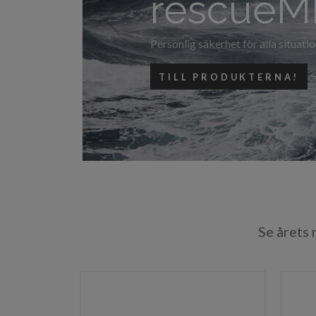
Vår & Sommarkampanj 2026
LÄS MER!
Se årets