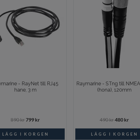
marine - RayNet till RJ45
Raymarine - STng till NME
hane, 3 m
(hona), 120mm
890 kr
799 kr
490 kr
480 kr
Beställningsvara