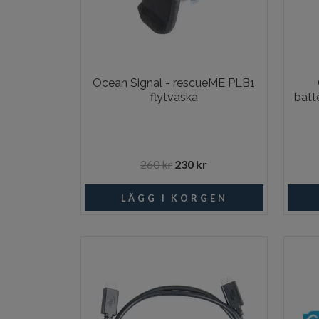
Ocean Signal - rescueME PLB1
flytväska
batt
260 kr
230 kr
I lager