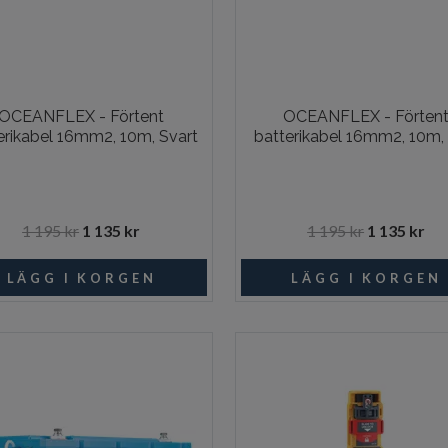
OCEANFLEX - Förtent
OCEANFLEX - Förten
erikabel 16mm2, 10m, Svart
batterikabel 16mm2, 10m,
1 195 kr
1 135 kr
1 195 kr
1 135 kr
I lager