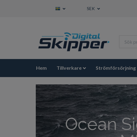
SEK
Hem
Tillverkare
Strömförsörjning
Raymari