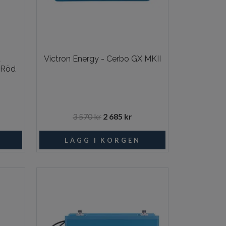
t
Victron Energy - Cerbo GX MKII
 Röd
3 570 kr
2 685 kr
I lager
Beställningsvara