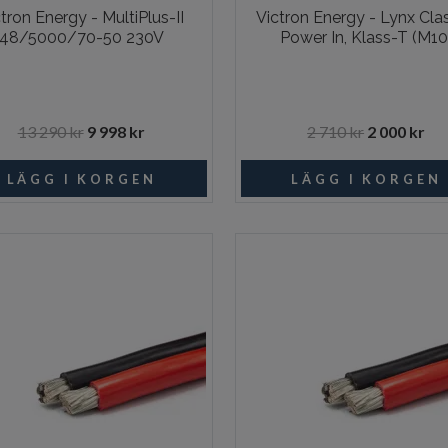
tron Energy - MultiPlus-II
Victron Energy - Lynx Cla
48/5000/70-50 230V
Power In, Klass-T (M10
13 290 kr
9 998 kr
2 710 kr
2 000 kr
Beställningsvara