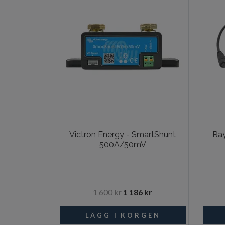
Victron Energy - SmartShunt
Ray
500A/50mV
1 600 kr
1 186 kr
I lager