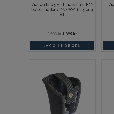
Victron Energy - Blue Smart IP22
Vic
batteriladdare 12V/30A 1 utgång
BT
2 500 kr
1 899 kr
I lager