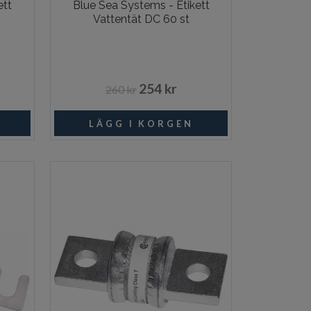
ett
Blue Sea Systems - Etikett
Vattentät DC 60 st
254 kr
260 kr
I lager
I lager