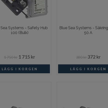
 Sea Systems - Safety Hub
Blue Sea Systems - Säkrin
100 (Bulk)
50 A
1 715 kr
372 kr
1 750 kr
380 kr
Beställningsvara
Beställni