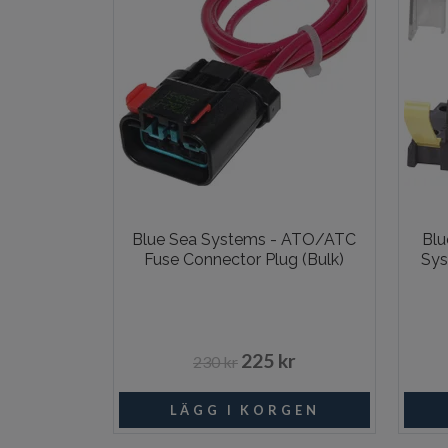
Blue Sea Systems - ATO/ATC
Blu
Fuse Connector Plug (Bulk)
Sys
225 kr
230 kr
I lager