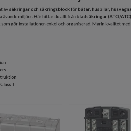
nt av
säkringar och säkringsblock
för
båtar, husbilar, husvag
rävande miljöer. Här hittar du allt från
bladsäkringar (ATO/ATC
k
som gör installationen enkel och organiserad. Marin kvalitet me
ion
pers
truktion
 Class T