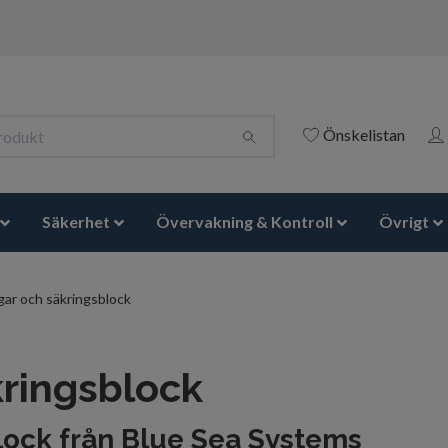
Önskelistan
Säkerhet
Övervakning & Kontroll
Övrigt
gar och säkringsblock
kringsblock
lock från Blue Sea Systems