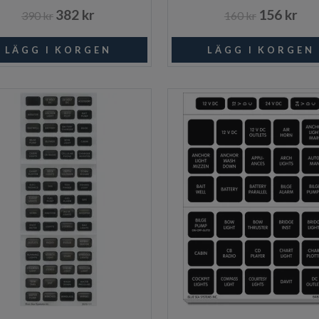
382 kr
156 kr
390 kr
160 kr
I lager