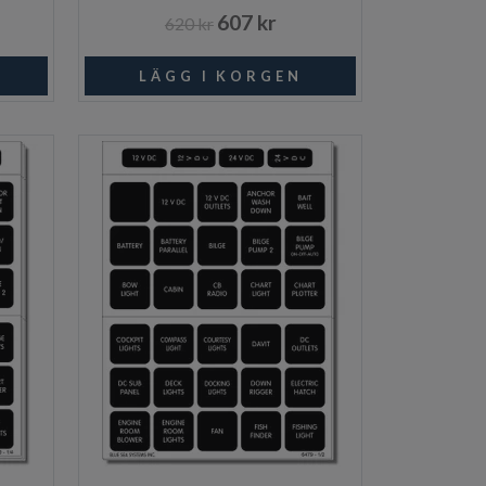
607 kr
620 kr
I lager
Beställningsvara