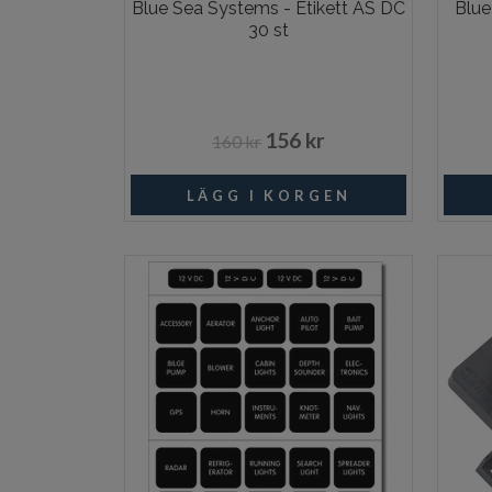
Blue Sea Systems - Etikett AS DC
Blue
30 st
156 kr
160 kr
I lager