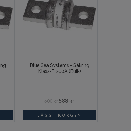
ing
Blue Sea Systems - Säkring
Klass-T 200A (Bulk)
588 kr
600 kr
I lager
I lager