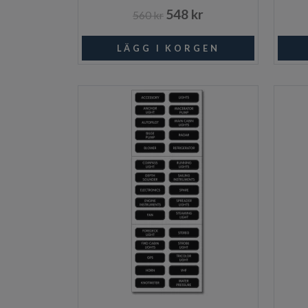
548 kr
560 kr
I lager