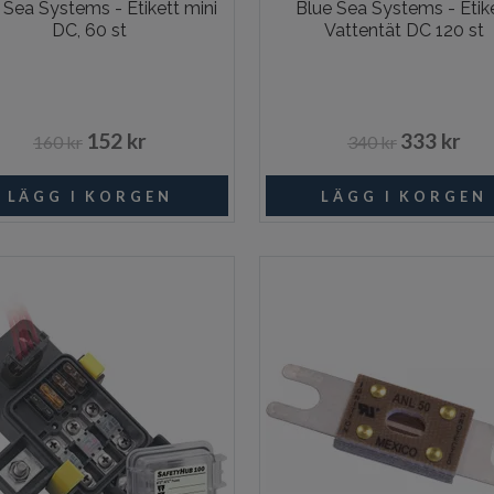
 Sea Systems - Etikett mini
Blue Sea Systems - Etik
DC, 60 st
Vattentät DC 120 st
152 kr
333 kr
160 kr
340 kr
Beställningsvara