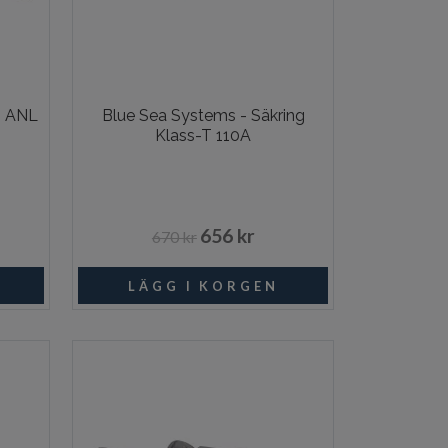
g ANL
Blue Sea Systems - Säkring
Klass-T 110A
656 kr
670 kr
ngsvara
Beställningsvara