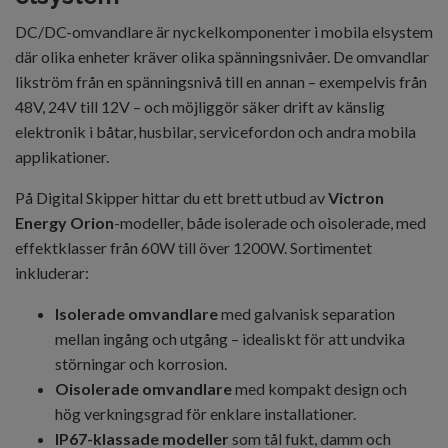
DC/DC-omvandlare är nyckelkomponenter i mobila elsystem
där olika enheter kräver olika spänningsnivåer. De omvandlar
likström från en spänningsnivå till en annan – exempelvis från
48V, 24V till 12V – och möjliggör säker drift av känslig
elektronik i båtar, husbilar, servicefordon och andra mobila
applikationer.
På Digital Skipper hittar du ett brett utbud av
Victron
Energy Orion
-modeller, både isolerade och oisolerade, med
effektklasser från 60W till över 1200W. Sortimentet
inkluderar:
Isolerade omvandlare
med galvanisk separation
mellan ingång och utgång – idealiskt för att undvika
störningar och korrosion.
Oisolerade omvandlare
med kompakt design och
hög verkningsgrad för enklare installationer.
IP67-klassade modeller
som tål fukt, damm och