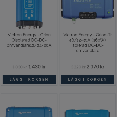
Victron Energy - Orion
Victron Energy - Orion-Tr
Oisolerad DC-DC-
48/12-30A (360W),
omvandlare12/24-20A
isolerad DC-DC-
omvandlare
1 430 kr
2 370 kr
1 830 kr
3 220 kr