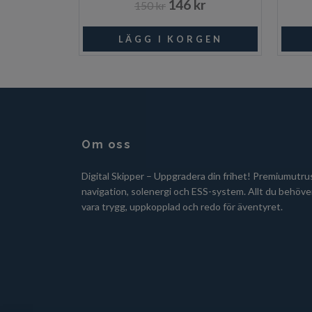
146 kr
150 kr
Beställningsvara
Om oss
Digital Skipper – Uppgradera din frihet! Premiumutru
navigation, solenergi och ESS-system. Allt du behöver
vara trygg, uppkopplad och redo för äventyret.