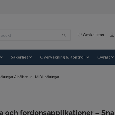
Önskelistan
Säkerhet
Övervakning & Kontroll
Övrigt
Säkringar & hållare
MIDI-säkringar
na och fordonsapplikationer – S