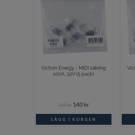
Victron Energy - MIDI säkring
Vic
100A, 32V (5 pack)
140 kr
150 kr
I lager