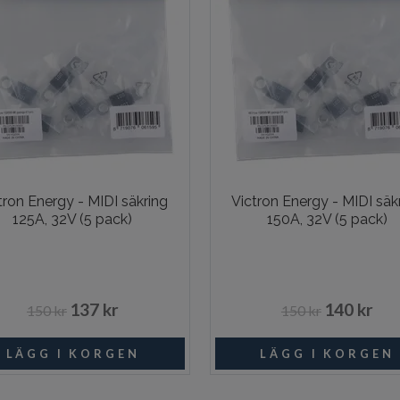
tron Energy - MIDI säkring
Victron Energy - MIDI säk
125A, 32V (5 pack)
150A, 32V (5 pack)
137 kr
140 kr
150 kr
150 kr
I lager
Beställni