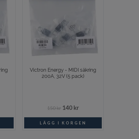
ring
Victron Energy - MIDI säkring
200A, 32V (5 pack)
140 kr
150 kr
ngsvara
I lager