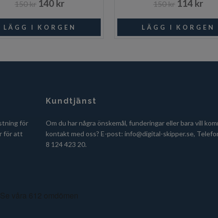
140 kr
114 kr
150 kr
150 kr
I lager
Beställni
Kundtjänst
stning för
Om du har några önskemål, funderingar eller bara vill kom
 för att
kontakt med oss? E-post:
info@digital-skipper.se
, Telefo
8 124 423 20.