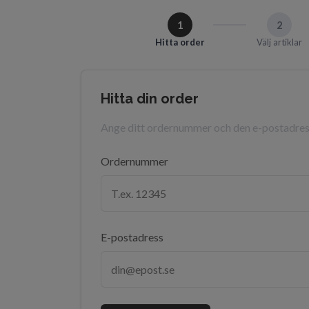
1
2
Hitta order
Välj artiklar
Hitta din order
Ange ditt ordernummer och den e-postadres
Ordernummer
E-postadress