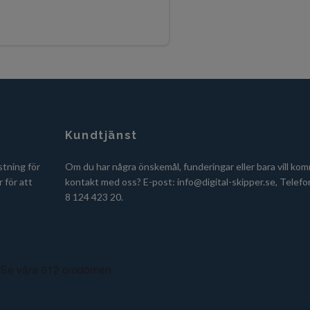
Kundtjänst
stning för
Om du har några önskemål, funderingar eller bara vill kom
 för att
kontakt med oss? E-post:
info@digital-skipper.se
, Telefo
8 124 423 20.