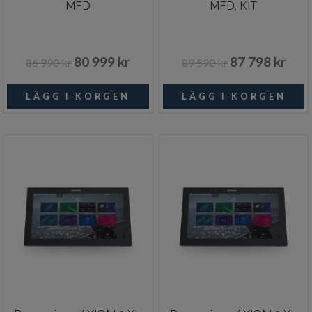
MFD
MFD, KIT
80 999 kr
87 798 kr
86 990 kr
89 590 kr