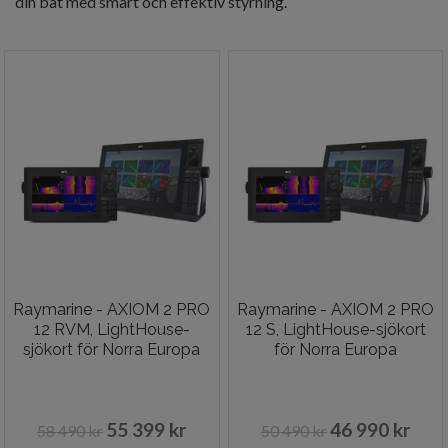
din båt med smart och effektiv styrning.
Raymarine - AXIOM 2 PRO
Raymarine - AXIOM 2 PRO
12 RVM, LightHouse-
12 S, LightHouse-sjökort
sjökort för Norra Europa
för Norra Europa
55 399 kr
46 990 kr
58 490 kr
50 490 kr