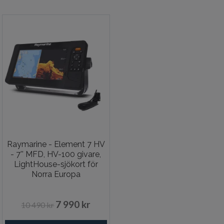
Raymarine - Element 7 HV
- 7'' MFD, HV-100 givare,
LightHouse-sjökort för
Norra Europa
7 990 kr
10 490 kr