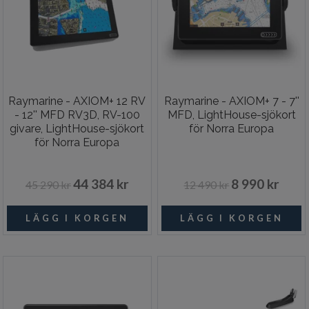
Raymarine - AXIOM+ 12 RV
Raymarine - AXIOM+ 7 - 7''
- 12'' MFD RV3D, RV-100
MFD, LightHouse-sjökort
givare, LightHouse-sjökort
för Norra Europa
för Norra Europa
44 384 kr
8 990 kr
45 290 kr
12 490 kr