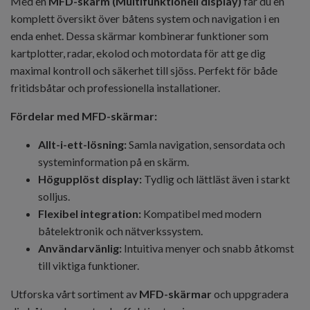
Med en
MFD-skärm (Multifunktionell display)
får du en
komplett översikt över båtens system och navigation i en
enda enhet. Dessa skärmar kombinerar funktioner som
kartplotter, radar, ekolod och motordata för att ge dig
maximal kontroll och säkerhet till sjöss. Perfekt för både
fritidsbåtar och professionella installationer.
Fördelar med MFD-skärmar:
Allt-i-ett-lösning:
Samla navigation, sensordata och
systeminformation på en skärm.
Högupplöst display:
Tydlig och lättläst även i starkt
solljus.
Flexibel integration:
Kompatibel med modern
båtelektronik och nätverkssystem.
Användarvänlig:
Intuitiva menyer och snabb åtkomst
till viktiga funktioner.
Utforska vårt sortiment av
MFD-skärmar
och uppgradera