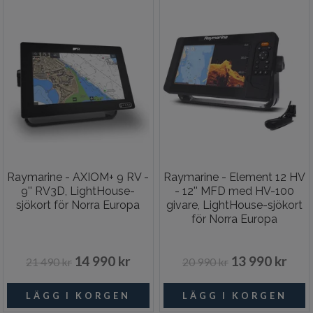
Raymarine - AXIOM+ 9 RV -
Raymarine - Element 12 HV
9'' RV3D, LightHouse-
- 12'' MFD med HV-100
sjökort för Norra Europa
givare, LightHouse-sjökort
för Norra Europa
14 990 kr
13 990 kr
21 490 kr
20 990 kr