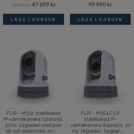
47 699 kr
99 990 kr
49 690 kr
FLIR - M332, stabiliserad
FLIR - M364C LR,
IP-värmekamera (320x256,
stabiliserad IP-
30Hz, 24grader) med pan,
värmekamera (640x512, 30
tilt och elektronisk zoom,
Hz, 18grader), färgkamera