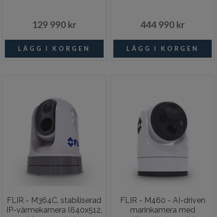
Exkl JCU
med pan, tilt, 30x optisk
129 990 kr
444 990 kr
FLIR - M364C, stabiliserad
FLIR - M460 - AI-driven
IP-värmekamera (640x512,
marinkamera med