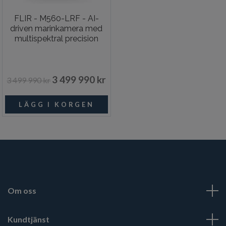
FLIR - M560-LRF - AI-
driven marinkamera med
multispektral precision
3 499 990 kr
3 499 990 kr
Om oss
Kundtjänst