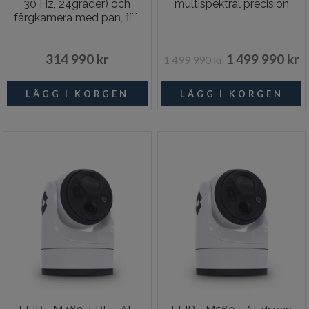
30 Hz, 24grader) och
multispektral precision
färgkamera med pan, tilt,
30x optisk
314 990 kr
1 499 990 kr
1 499 990 kr