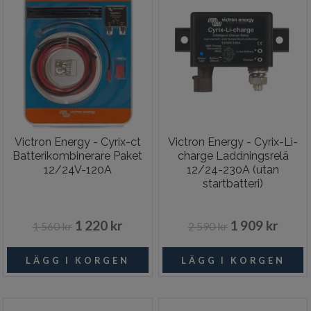
Victron Energy - Cyrix-ct
Victron Energy - Cyrix-Li-
Batterikombinerare Paket
charge Laddningsrelä
12/24V-120A
12/24-230A (utan
startbatteri)
1 220 kr
1 909 kr
1 560 kr
2 590 kr