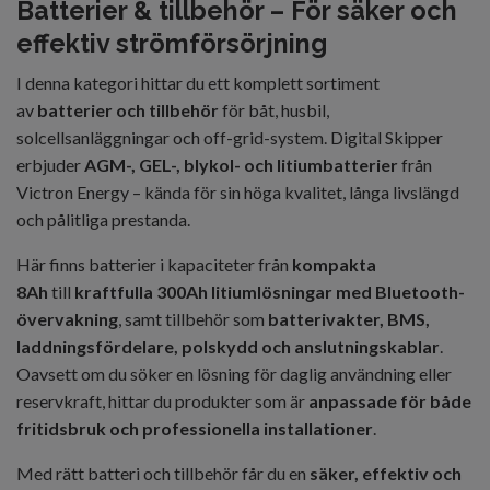
Batterier & tillbehör – För säker och
effektiv strömförsörjning
I denna kategori hittar du ett komplett sortiment
av
batterier och tillbehör
för båt, husbil,
solcellsanläggningar och off-grid-system. Digital Skipper
erbjuder
AGM-, GEL-, blykol- och litiumbatterier
från
Victron Energy – kända för sin höga kvalitet, långa livslängd
och pålitliga prestanda.
Här finns batterier i kapaciteter från
kompakta
8Ah
till
kraftfulla 300Ah litiumlösningar med Bluetooth-
övervakning
, samt tillbehör som
batterivakter, BMS,
laddningsfördelare, polskydd och anslutningskablar
.
Oavsett om du söker en lösning för daglig användning eller
reservkraft, hittar du produkter som är
anpassade för både
fritidsbruk och professionella installationer
.
Med rätt batteri och tillbehör får du en
säker, effektiv och