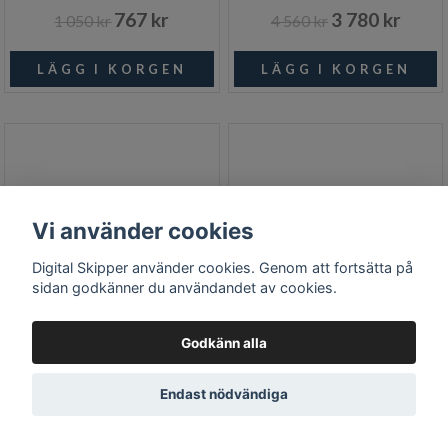
767 kr
3 780 kr
1 050 kr
4 560 kr
Vi använder cookies
Digital Skipper använder cookies. Genom att fortsätta på
sidan godkänner du användandet av cookies.
Godkänn alla
Victron Energy - GEL
Victron Energy - GEL
Endast nödvändiga
Batteri 12V/130 Ah CCA
Batteri 12V/165 Ah CCA
(SAE) 500
(SAE) 850A