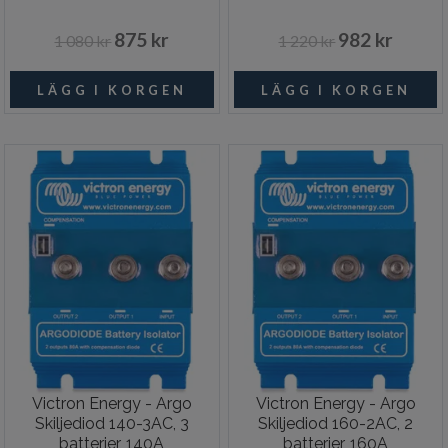
875 kr
982 kr
1 080 kr
1 220 kr
Victron Energy - Argo
Victron Energy - Argo
Skiljediod 140-3AC, 3
Skiljediod 160-2AC, 2
batterier, 140A
batterier, 160A