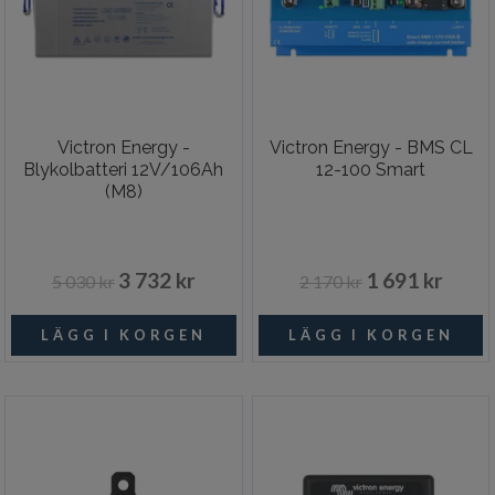
Victron Energy -
Victron Energy - BMS CL
Blykolbatteri 12V/106Ah
12-100 Smart
(M8)
3 732 kr
1 691 kr
5 030 kr
2 170 kr