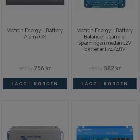
Victron Energy - Battery
Victron Energy - Battery
Alarm GX
Balancer, utjämnar
spänningen mellan 12V
batterier i 24/48V
batteribank
756 kr
582 kr
930 kr
780 kr