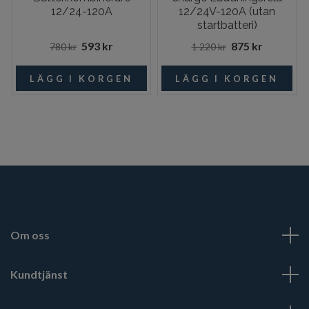
12/24-120A
12/24V-120A (utan
startbatteri)
593 kr
875 kr
780 kr
1 220 kr
Om oss
Kundtjänst