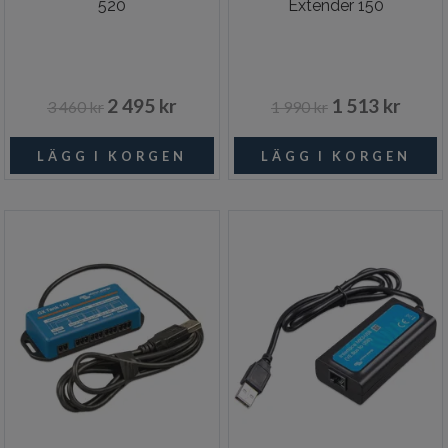
520
Extender 150
2 495 kr
1 513 kr
3 460 kr
1 990 kr