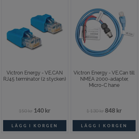
Victron Energy - VE.CAN
Victron Energy - VE.Can till
RJ45 terminator (2 stycken)
NMEA 2000-adapter,
Micro-C hane
140 kr
848 kr
150 kr
1 130 kr