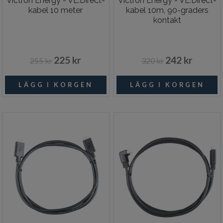
Victron Energy - VE.Direct-
Victron Energy - VE.Direct-
kabel 10 meter
kabel 10m, 90-graders
kontakt
225 kr
242 kr
255 kr
320 kr