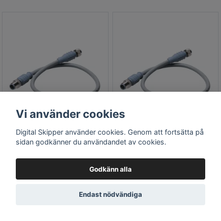
Vi använder cookies
Digital Skipper använder cookies. Genom att fortsätta på
Maretron DM-DG1-DF-05.0
Maretron DM-DG1-DF-
sidan godkänner du användandet av cookies.
- MID-kabel för NMEA
06.0 - MID-kabel för NMEA
2000, 5,0 m, grå, hane -
2000, 6,0 m, grå, hane -
hona
hona
Godkänn alla
Endast nödvändiga
784 kr
852 kr
800 kr
870 kr