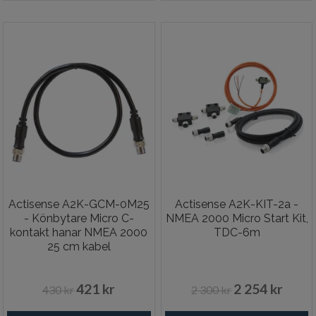
Actisense A2K-GCM-0M25
Actisense A2K-KIT-2a -
- Könbytare Micro C-
NMEA 2000 Micro Start Kit,
kontakt hanar NMEA 2000
TDC-6m
25 cm kabel
421 kr
2 254 kr
430 kr
2 300 kr