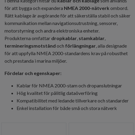
I denna kategori hittar du
kablar och kablage
som används
för att bygga och expandera
NMEA 2000-nätverk
ombord.
Rätt kablage är avgörande för att säkerställa stabil och säker
kommunikation mellan navigationsutrustning, sensorer,
motorstyrning och andra elektroniska enheter.
Produkterna omfattar
dropkablar
,
stamkablar
,
termineringsmotstånd
och
förlängningar
, alla designade
för att uppfylla NMEA 2000-standardens krav på robusthet
och prestanda i marina miljöer.
Fördelar och egenskaper:
Kablar för NMEA 2000-stam och dropanslutningar
Hög kvalitet för pålitlig dataöverföring
Kompatibilitet med ledande tillverkare och standarder
Enkel installation för både små och stora nätverk