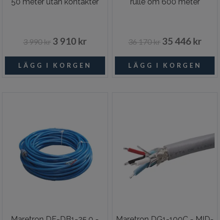
50 meter utan kontakter
rulle om 600 meter
3 910 kr
35 446 kr
3 990 kr
36 170 kr
Maretron DF-DB1-25.0 -
Maretron DG1-100C - MID-