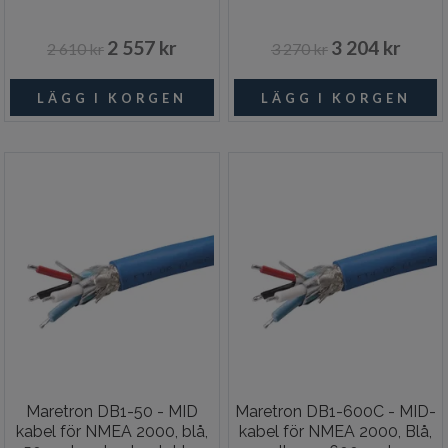
2 557 kr
3 204 kr
2 610 kr
3 270 kr
Maretron DB1-50 - MID
Maretron DB1-600C - MID-
kabel för NMEA 2000, blå,
kabel för NMEA 2000, Blå,