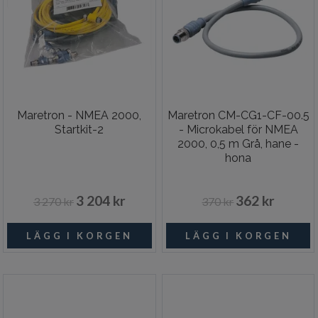
Maretron - NMEA 2000,
Maretron CM-CG1-CF-00.5
Startkit-2
- Microkabel för NMEA
2000, 0,5 m Grå, hane -
hona
3 204 kr
362 kr
3 270 kr
370 kr