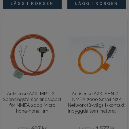
Actisense A2K-MPT-2 -
Actisense A2K-SBN-2 -
Spänningsförsörjningskabel
NMEA 2000 Small N2K
för NMEA 2000 Micro
Network (8-vägs t-kontakt,
hona-hona, 3m
inbyggda terminatorer, 3 m
strömkabel)
607 kr
1 577 kr
620 kr
1 610 kr