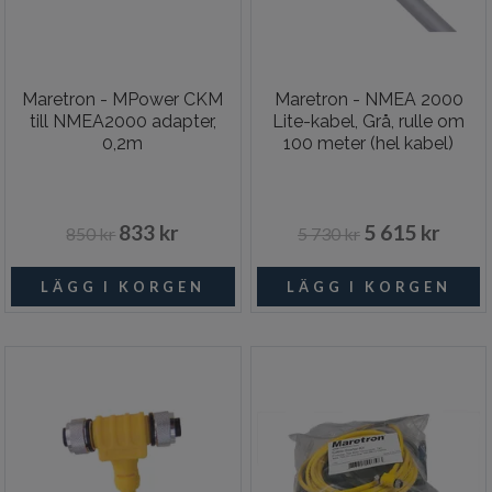
Maretron - MPower CKM
Maretron - NMEA 2000
till NMEA2000 adapter,
Lite-kabel, Grå, rulle om
0,2m
100 meter (hel kabel)
833 kr
5 615 kr
850 kr
5 730 kr