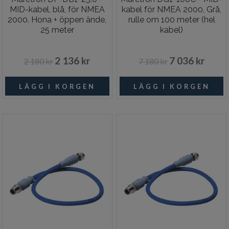
MID-kabel, blå, för NMEA
kabel för NMEA 2000, Grå,
2000. Hona + öppen ände,
rulle om 100 meter (hel
25 meter
kabel)
2 136 kr
7 036 kr
2 180 kr
7 180 kr