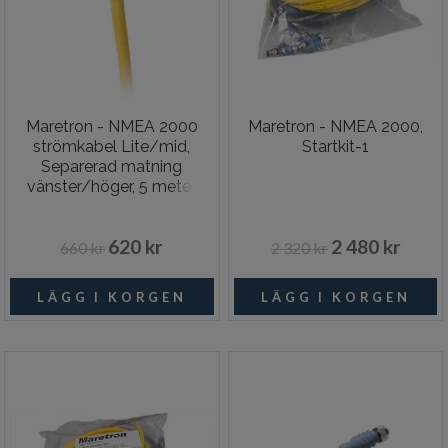
Maretron - NMEA 2000
Maretron - NMEA 2000,
strömkabel Lite/mid,
Startkit-1
Separerad matning
vänster/höger, 5 meter
620 kr
2 480 kr
660 kr
2 320 kr