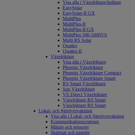
Visa alla i Växelriktare/laddare
EasySolar
EasySolar-II GX
MultiPlus
MultiPlus-II
MultiPlus-II GX
MultiPlus 500-1600VA
Multi RS Solar
Quattro
Quattro-II
Växelriktare
Visa alla i Växelriktare
Phoenix Växelriktare
Phoenix Växelriktare Compact
Phoenix Växelriktare Smart
RS Smart Växelriktare
Sun Växelriktare
VE.Direct Växelriktare
Växelriktare RS Smart
Växelriktare RS Smart
Lokal- och fjärrövervakning
Visa alla i Lokal- och fjärrövervakning
Kommunikationscentrum
Mätare och sensorer
Skärmar och paneler