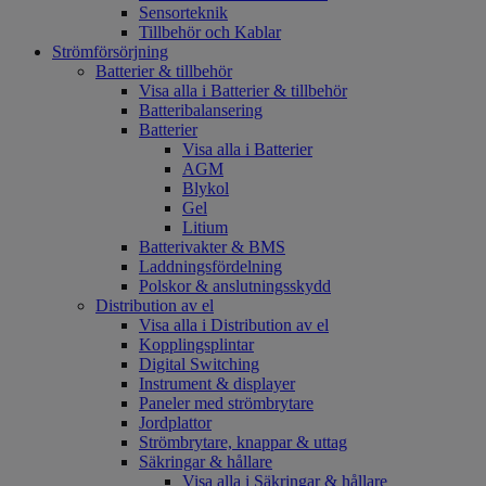
Sensorteknik
Tillbehör och Kablar
Strömförsörjning
Batterier & tillbehör
Visa alla i Batterier & tillbehör
Batteribalansering
Batterier
Visa alla i Batterier
AGM
Blykol
Gel
Litium
Batterivakter & BMS
Laddningsfördelning
Polskor & anslutningsskydd
Distribution av el
Visa alla i Distribution av el
Kopplingsplintar
Digital Switching
Instrument & displayer
Paneler med strömbrytare
Jordplattor
Strömbrytare, knappar & uttag
Säkringar & hållare
Visa alla i Säkringar & hållare