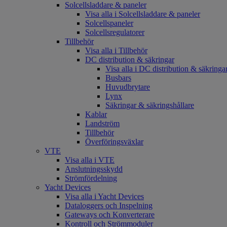
Solcellsladdare & paneler
Visa alla i Solcellsladdare & paneler
Solcellspaneler
Solcellsregulatorer
Tillbehör
Visa alla i Tillbehör
DC distribution & säkringar
Visa alla i DC distribution & säkringa
Busbars
Huvudbrytare
Lynx
Säkringar & säkringshållare
Kablar
Landström
Tillbehör
Överföringsväxlar
VTE
Visa alla i VTE
Anslutningsskydd
Strömfördelning
Yacht Devices
Visa alla i Yacht Devices
Dataloggers och Inspelning
Gateways och Konverterare
Kontroll och Strömmoduler