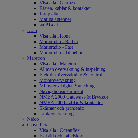
Visa alla i Glomex
Fästen, kablar & kontakter
Jordplatta
Marina antenner
weBBoat
Icom
Visa alla i Icom
Marinradio - Bärbar
Marinradio - Fast
Marinradio - Tillbehör
Maretron
Visa alla i Maretron
Allmän övervakning & inspelning
Elektrisk övervakning & kontroll
Motorövervakning
MPower - Digital Switching
Navigationsinstrument
NMEA 2000 Gateways & Bryggor
NMEA 2000-kablar & kontakter
Skärmar och gränssnitt
Tankövervakning
Nelco
Oceanflex
Visa alla i Oceanflex
Flatstift och kabelskor