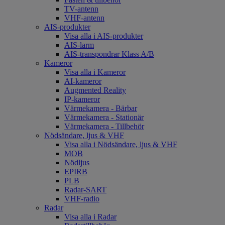
TV-antenn
VHF-antenn
AIS-produkter
Visa alla i AIS-produkter
AIS-larm
AIS-transpondrar Klass A/B
Kameror
Visa alla i Kameror
AI-kameror
Augmented Reality
IP-kameror
Värmekamera - Bärbar
Värmekamera - Stationär
Värmekamera - Tillbehör
Nödsändare, ljus & VHF
Visa alla i Nödsändare, ljus & VHF
MOB
Nödljus
EPIRB
PLB
Radar-SART
VHF-radio
Radar
Visa alla i Radar