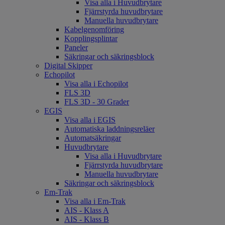
Visa alla i Huvudbrytare
Fjärrstyrda huvudbrytare
Manuella huvudbrytare
Kabelgenomföring
Kopplingsplintar
Paneler
Säkringar och säkringsblock
Digital Skipper
Echopilot
Visa alla i Echopilot
FLS 3D
FLS 3D - 30 Grader
EGIS
Visa alla i EGIS
Automatiska laddningsreläer
Automatsäkringar
Huvudbrytare
Visa alla i Huvudbrytare
Fjärrstyrda huvudbrytare
Manuella huvudbrytare
Säkringar och säkringsblock
Em-Trak
Visa alla i Em-Trak
AIS - Klass A
AIS - Klass B