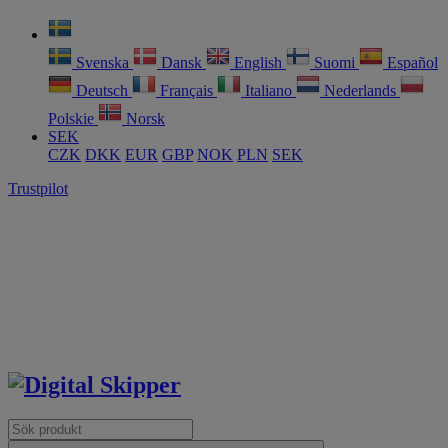
Svenska
Dansk
English
Suomi
Español
Deutsch
Français
Italiano
Nederlands
Polskie
Norsk
SEK
CZK
DKK
EUR
GBP
NOK
PLN
SEK
Trustpilot