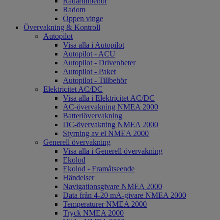
Radartillbehör
Radom
Öppen vinge
Övervakning & Kontroll
Autopilot
Visa alla i Autopilot
Autopilot - ACU
Autopilot - Drivenheter
Autopilot - Paket
Autopilot - Tillbehör
Elektricitet AC/DC
Visa alla i Elektricitet AC/DC
AC-övervakning NMEA 2000
Batteriövervakning
DC-övervakning NMEA 2000
Styrning av el NMEA 2000
Generell övervakning
Visa alla i Generell övervakning
Ekolod
Ekolod - Framåtseende
Händelser
Navigationsgivare NMEA 2000
Data från 4-20 mA-givare NMEA 2000
Temperaturer NMEA 2000
Tryck NMEA 2000