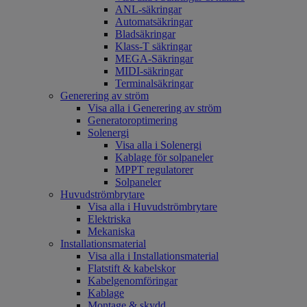
ANL-säkringar
Automatsäkringar
Bladsäkringar
Klass-T säkringar
MEGA-Säkringar
MIDI-säkringar
Terminalsäkringar
Generering av ström
Visa alla i Generering av ström
Generatoroptimering
Solenergi
Visa alla i Solenergi
Kablage för solpaneler
MPPT regulatorer
Solpaneler
Huvudströmbrytare
Visa alla i Huvudströmbrytare
Elektriska
Mekaniska
Installationsmaterial
Visa alla i Installationsmaterial
Flatstift & kabelskor
Kabelgenomföringar
Kablage
Montage & skydd