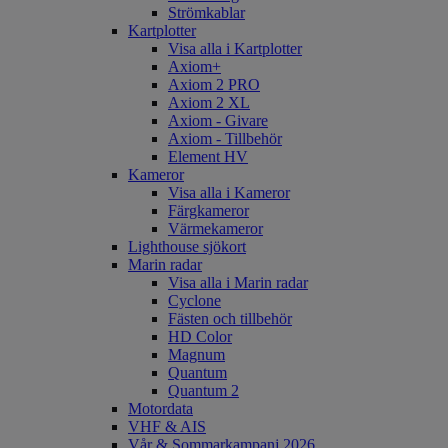
Strömkablar
Kartplotter
Visa alla i Kartplotter
Axiom+
Axiom 2 PRO
Axiom 2 XL
Axiom - Givare
Axiom - Tillbehör
Element HV
Kameror
Visa alla i Kameror
Färgkameror
Värmekameror
Lighthouse sjökort
Marin radar
Visa alla i Marin radar
Cyclone
Fästen och tillbehör
HD Color
Magnum
Quantum
Quantum 2
Motordata
VHF & AIS
Vår & Sommarkampanj 2026