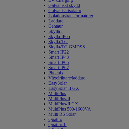
EV Charging
Galvaniskt skydd
Galvanisk isolator
Isolationstransformatorer
Laddare
Centaur
Skylla-i
Skylla-IP65
Skylla-TG
Skylla-TG GMDSS
Smart IP22
Smart IP43
Smart IP65
Smart IP67
Phoenix
Växelriktare/laddare
EasySolar
EasySolar-II GX
MultiPlus
MultiPlus-II
MultiPlus-II GX
MultiPlus 500-1600VA
Multi RS Solar
Quattro
Quattro-II