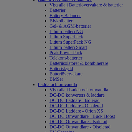
Visa alla i Batteriövervakare & batterier
Batterier
Battery Balancer
Blykolbatteri
Gel- & AGM-batterier
Litium-batteri NG
Litium SuperPack
Litium SuperPack NG
Litium-batteri Smart
Peak Power Pack
Telekom-batterier
Batteriisolatorer & kombinerare
Batteriskydd
Batteriövervakare
BMSer
Ladda och omvandla
Visa alla i Ladda och omvandla
DC-DC konverters & laddare
DC-DC Laddare - Isolerad
DC-DC Laddare - Oisolerad
DC-DC Laddare - Orion XS
DC-DC Omvandlare - Buck-Boost
DC-DC Omvandlare - Isolerad
DC-DC Omvandlare - Oisolerad