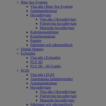
Blue Sea Systems
Visa alla i Blue Sea Systems
Automatsäkringar
Huvudbrytare
Visa alla i Huvudbrytare
Fjärrstyrda huvudbrytare
Manuella huvudbrytare
Kabelgenomföring
Kopplingsplintar
Paneler
Säkringar och säkringsblock
Digital Skipper
Echopilot
Visa alla i Echopilot
FLS 3D
FLS 3D - 30 Grader
EGIS
Visa alla i EGIS
Automatiska laddningsreläer
Automatsäkringar
Huvudbrytare
Visa alla i Huvudbrytare
Fjärrstyrda huvudbrytare
Manuella huvudbrytare
Säkringar och säkringsblock