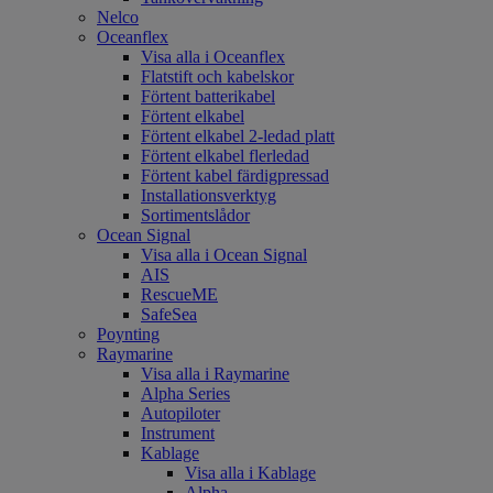
Nelco
Oceanflex
Visa alla i Oceanflex
Flatstift och kabelskor
Förtent batterikabel
Förtent elkabel
Förtent elkabel 2-ledad platt
Förtent elkabel flerledad
Förtent kabel färdigpressad
Installationsverktyg
Sortimentslådor
Ocean Signal
Visa alla i Ocean Signal
AIS
RescueME
SafeSea
Poynting
Raymarine
Visa alla i Raymarine
Alpha Series
Autopiloter
Instrument
Kablage
Visa alla i Kablage
Alpha