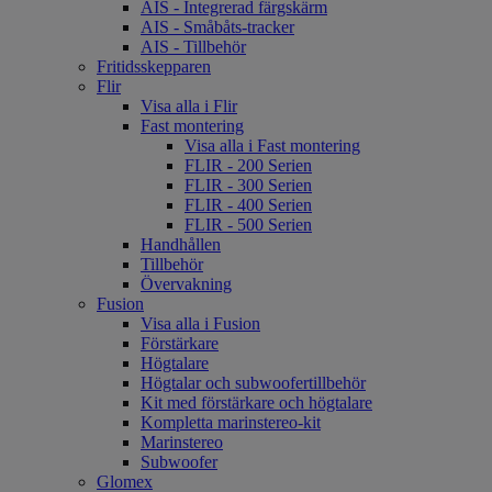
AIS - Integrerad färgskärm
AIS - Småbåts-tracker
AIS - Tillbehör
Fritidsskepparen
Flir
Visa alla i Flir
Fast montering
Visa alla i Fast montering
FLIR - 200 Serien
FLIR - 300 Serien
FLIR - 400 Serien
FLIR - 500 Serien
Handhållen
Tillbehör
Övervakning
Fusion
Visa alla i Fusion
Förstärkare
Högtalare
Högtalar och subwoofertillbehör
Kit med förstärkare och högtalare
Kompletta marinstereo-kit
Marinstereo
Subwoofer
Glomex