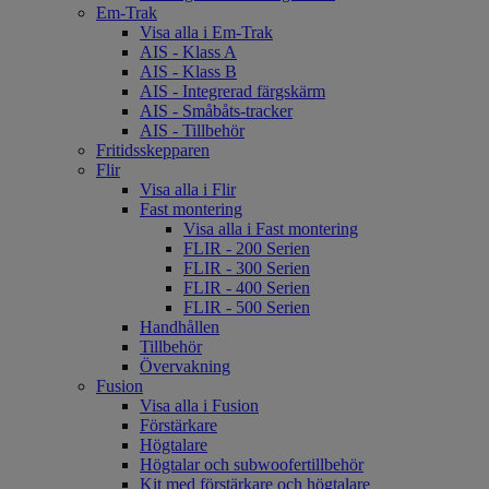
Em-Trak
Visa alla i Em-Trak
AIS - Klass A
AIS - Klass B
AIS - Integrerad färgskärm
AIS - Småbåts-tracker
AIS - Tillbehör
Fritidsskepparen
Flir
Visa alla i Flir
Fast montering
Visa alla i Fast montering
FLIR - 200 Serien
FLIR - 300 Serien
FLIR - 400 Serien
FLIR - 500 Serien
Handhållen
Tillbehör
Övervakning
Fusion
Visa alla i Fusion
Förstärkare
Högtalare
Högtalar och subwoofertillbehör
Kit med förstärkare och högtalare