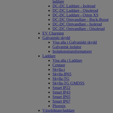
laddare
DC-DC Laddare - Isolerad
DC-DC Laddare - Oisolerad
DC-DC Laddare - Orion XS
DC-DC Omvandlare - Buck-Boost
DC-DC Omvandlare - Isolerad
DC-DC Omvandlare - Oisolerad
EV Charging
Galvaniskt skydd
Visa alla i Galvaniskt skydd
Galvanisk isolator
Isolationstransformatorer
Laddare
Visa alla i Laddare
Centaur
Skylla-i
Skylla-IP65
Skylla-TG
Skylla-TG GMDSS
Smart IP22
Smart IP43
Smart IP65
Smart IP67
Phoenix
Växelriktare/laddare