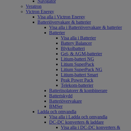
Navigator
Veratron
Victron Energy
Visa alla i Victron Energy
Batteriövervakare & batterier
Visa alla i Batteriövervakare & batterier
Batterier
Visa alla i Batterier
Battery Balancer
Blykolbatteri
Gel- & AGM-batterier
Litium-batteri NG
Litium SuperPack
Litium SuperPack NG
Litium-batteri Smart
Peak Power Pack
Telekom-batterier
Batteriisolatorer & kombinerare
Batteriskydd
Batteriövervakare
BMSer
Ladda och omvandla
Visa alla i Ladda och omvandla
DC-DC konverters & laddare
Visa alla i DC-DC konverters &