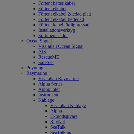
Förtent batterikabel
Förtent elkabel
Förtent elkabel 2-ledad platt
Förtent elkabel flerledad
Förtent kabel färdigpressad
Installationsverktyg
Sortimentslådor
Ocean Signal
Visa alla i Ocean Signal
AIS
RescueME
SafeSea
Poynting
Raymarine
Visa alla i Raymarine
Alpha Series
Autopiloter
Instrument
Kablage
Visa alla i Kablage
Alpha
Ekolodsgivare
RayNet
SeaTalk
SeaTalk ng