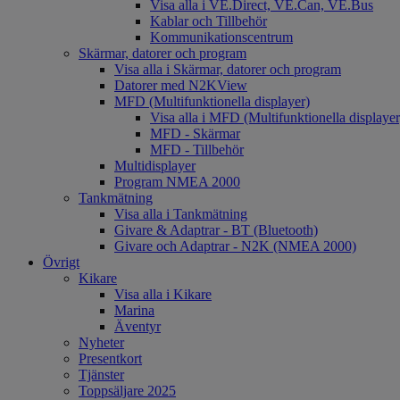
Visa alla i VE.Direct, VE.Can, VE.Bus
Kablar och Tillbehör
Kommunikationscentrum
Skärmar, datorer och program
Visa alla i Skärmar, datorer och program
Datorer med N2KView
MFD (Multifunktionella displayer)
Visa alla i MFD (Multifunktionella displayer
MFD - Skärmar
MFD - Tillbehör
Multidisplayer
Program NMEA 2000
Tankmätning
Visa alla i Tankmätning
Givare & Adaptrar - BT (Bluetooth)
Givare och Adaptrar - N2K (NMEA 2000)
Övrigt
Kikare
Visa alla i Kikare
Marina
Äventyr
Nyheter
Presentkort
Tjänster
Toppsäljare 2025