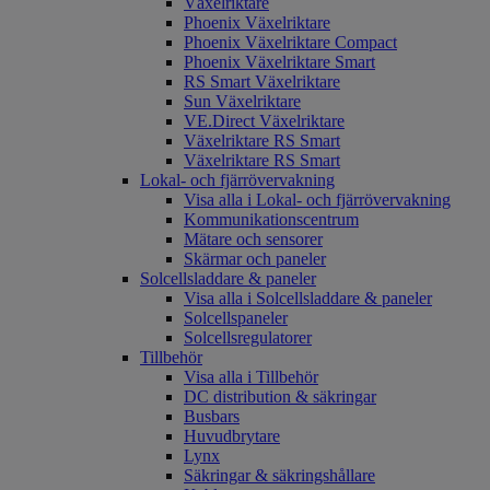
Växelriktare
Phoenix Växelriktare
Phoenix Växelriktare Compact
Phoenix Växelriktare Smart
RS Smart Växelriktare
Sun Växelriktare
VE.Direct Växelriktare
Växelriktare RS Smart
Växelriktare RS Smart
Lokal- och fjärrövervakning
Visa alla i Lokal- och fjärrövervakning
Kommunikationscentrum
Mätare och sensorer
Skärmar och paneler
Solcellsladdare & paneler
Visa alla i Solcellsladdare & paneler
Solcellspaneler
Solcellsregulatorer
Tillbehör
Visa alla i Tillbehör
DC distribution & säkringar
Busbars
Huvudbrytare
Lynx
Säkringar & säkringshållare