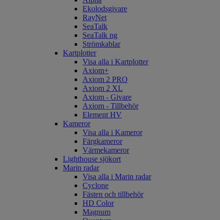
Ekolodsgivare
RayNet
SeaTalk
SeaTalk ng
Strömkablar
Kartplotter
Visa alla i Kartplotter
Axiom+
Axiom 2 PRO
Axiom 2 XL
Axiom - Givare
Axiom - Tillbehör
Element HV
Kameror
Visa alla i Kameror
Färgkameror
Värmekameror
Lighthouse sjökort
Marin radar
Visa alla i Marin radar
Cyclone
Fästen och tillbehör
HD Color
Magnum