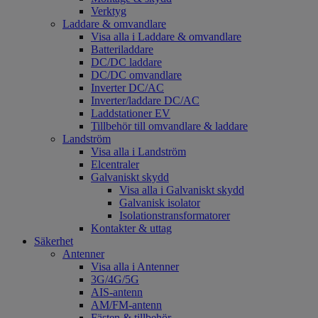
Verktyg
Laddare & omvandlare
Visa alla i Laddare & omvandlare
Batteriladdare
DC/DC laddare
DC/DC omvandlare
Inverter DC/AC
Inverter/laddare DC/AC
Laddstationer EV
Tillbehör till omvandlare & laddare
Landström
Visa alla i Landström
Elcentraler
Galvaniskt skydd
Visa alla i Galvaniskt skydd
Galvanisk isolator
Isolationstransformatorer
Kontakter & uttag
Säkerhet
Antenner
Visa alla i Antenner
3G/4G/5G
AIS-antenn
AM/FM-antenn
Fästen & tillbehör