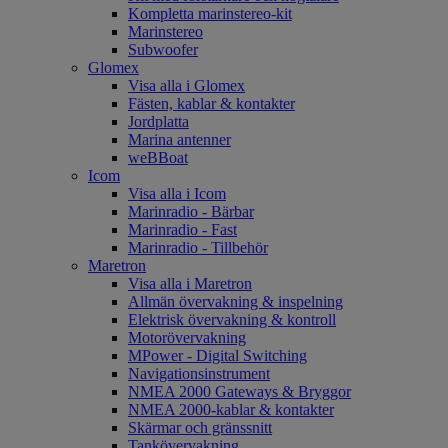
Kompletta marinstereo-kit
Marinstereo
Subwoofer
Glomex
Visa alla i Glomex
Fästen, kablar & kontakter
Jordplatta
Marina antenner
weBBoat
Icom
Visa alla i Icom
Marinradio - Bärbar
Marinradio - Fast
Marinradio - Tillbehör
Maretron
Visa alla i Maretron
Allmän övervakning & inspelning
Elektrisk övervakning & kontroll
Motorövervakning
MPower - Digital Switching
Navigationsinstrument
NMEA 2000 Gateways & Bryggor
NMEA 2000-kablar & kontakter
Skärmar och gränssnitt
Tankövervakning