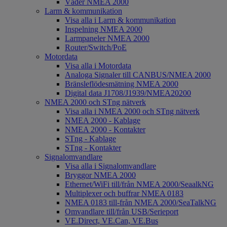
Väder NMEA 2000
Larm & kommunikation
Visa alla i Larm & kommunikation
Inspelning NMEA 2000
Larmpaneler NMEA 2000
Router/Switch/PoE
Motordata
Visa alla i Motordata
Analoga Signaler till CANBUS/NMEA 2000
Bränsleflödesmätning NMEA 2000
Digital data J1708/J1939/NMEA20200
NMEA 2000 och STng nätverk
Visa alla i NMEA 2000 och STng nätverk
NMEA 2000 - Kablage
NMEA 2000 - Kontakter
STng - Kablage
STng - Kontakter
Signalomvandlare
Visa alla i Signalomvandlare
Bryggor NMEA 2000
Ethernet/WiFi till/från NMEA 2000/SeaalkNG
Multiplexer och buffrar NMEA 0183
NMEA 0183 till-från NMEA 2000/SeaTalkNG
Omvandlare till/från USB/Serieport
VE.Direct, VE.Can, VE.Bus