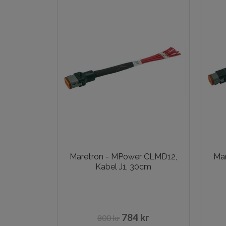
Maretron - MPower CLMD12,
Ma
Kabel J1, 30cm
784 kr
800 kr