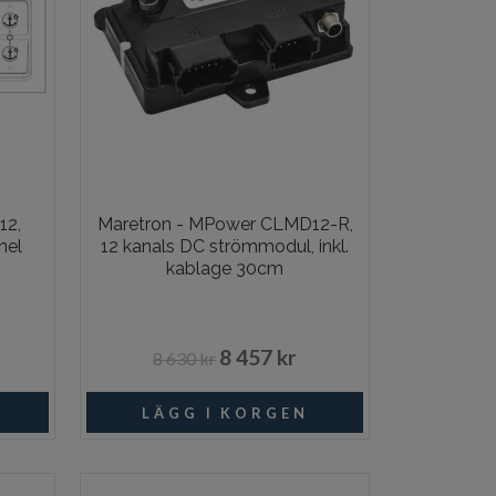
12,
Maretron - MPower CLMD12-R,
nel
12 kanals DC strömmodul, inkl.
kablage 30cm
8 457 kr
8 630 kr
ngsvara
Beställningsvara