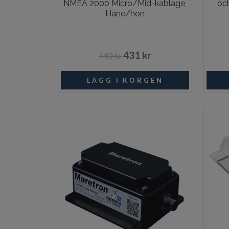
NMEA 2000 Micro/Mid-kablage,
oc
Hane/hon
431 kr
440 kr
I lager