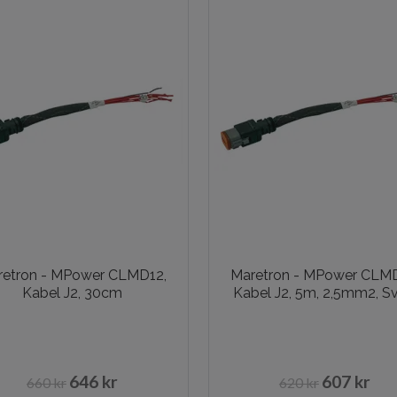
retron - MPower CLMD12,
Maretron - MPower CLMD
Kabel J2, 30cm
Kabel J2, 5m, 2,5mm2, Sv
646 kr
607 kr
660 kr
620 kr