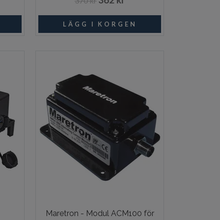
370 kr
ngsvara
I lager
Maretron - Modul ACM100 för