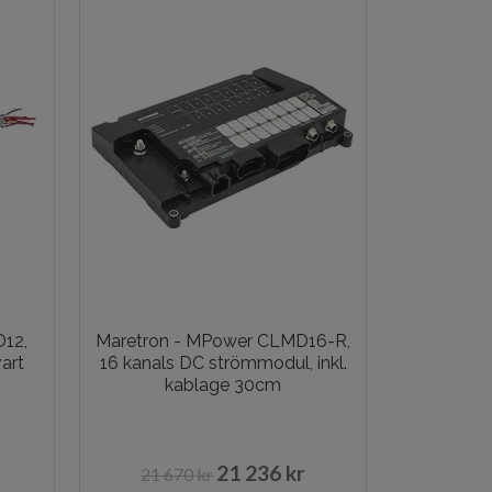
12,
Maretron - MPower CLMD16-R,
art
16 kanals DC strömmodul, inkl.
kablage 30cm
21 236 kr
21 670 kr