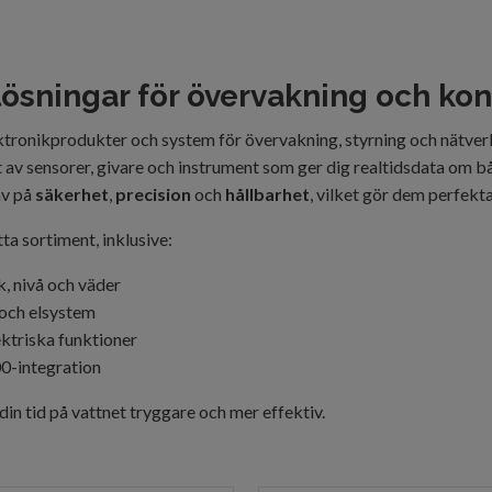
ösningar för övervakning och ko
ektronikprodukter och system för övervakning, styrning och nätve
av sensorer, givare och instrument som ger dig realtidsdata om båt
av på
säkerhet
,
precision
och
hållbarhet
, vilket gör dem perfekt
a sortiment, inklusive:
k, nivå och väder
 och elsystem
ektriska funktioner
-integration
in tid på vattnet tryggare och mer effektiv.