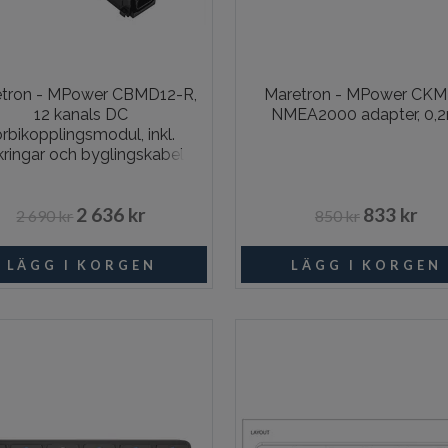
tron - MPower CBMD12-R,
Maretron - MPower CKM t
12 kanals DC
NMEA2000 adapter, 0,
örbikopplingsmodul, inkl.
kringar och byglingskabel
2 636 kr
833 kr
2 690 kr
850 kr
Beställningsvara