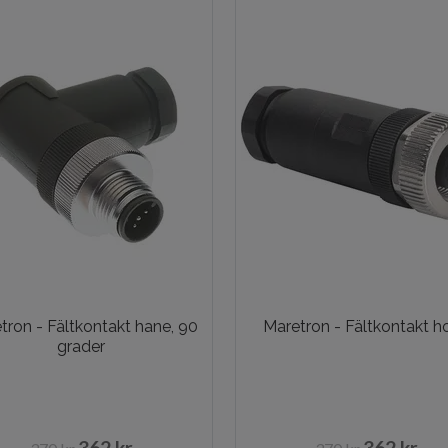
tron - Fältkontakt hane, 90
Maretron - Fältkontakt h
grader
362 kr
362 kr