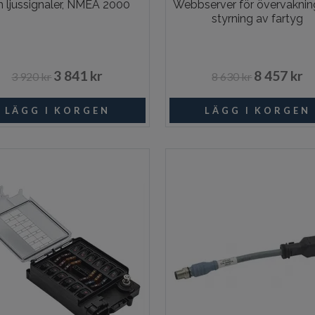
h ljussignaler, NMEA 2000
Webbserver för övervaknin
styrning av fartyg
3 841 kr
8 457 kr
3 920 kr
8 630 kr
Beställningsvara
Beställni