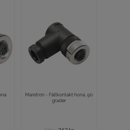
ona
Maretron - Fältkontakt hona, 90
grader
362 kr