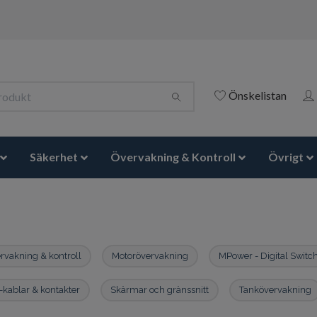
Önskelistan
Säkerhet
Övervakning & Kontroll
Övrigt
ervakning & kontroll
Motorövervakning
MPower - Digital Switc
ablar & kontakter
Skärmar och gränssnitt
Tankövervakning