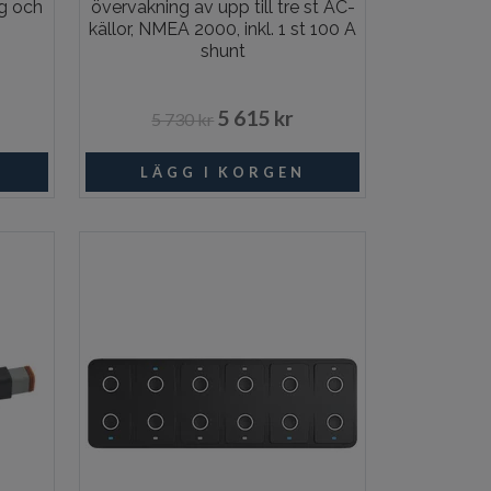
g och
övervakning av upp till tre st AC-
källor, NMEA 2000, inkl. 1 st 100 A
shunt
5 615 kr
5 730 kr
ngsvara
Beställningsvara