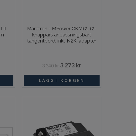
ill
Maretron - MPower CKM12, 12-
2m
knappars anpassningsbart
tangentbord, inkl. N2K-adapter
3 273 kr
3 340 kr
I lager
Beställningsvara