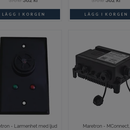
370 kr
370 kr
I lager
Beställni
tron - Larmenhet med ljud
Maretron - MConnect,