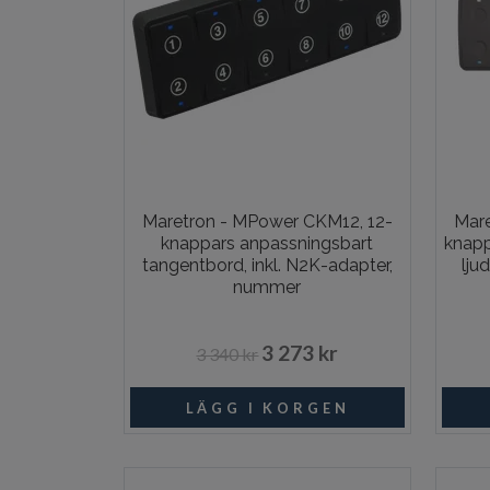
Maretron - MPower CKM12, 12-
Mare
knappars anpassningsbart
knapp
tangentbord, inkl. N2K-adapter,
lju
nummer
3 273 kr
3 340 kr
I lager