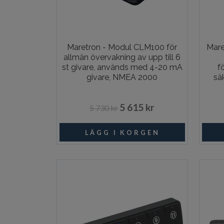
Maretron - Modul CLM100 för
Mare
allmän övervakning av upp till 6
st givare, används med 4-20 mA
f
givare, NMEA 2000
sä
5 615 kr
5 730 kr
Beställningsvara