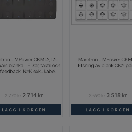
tron - MPower CKM12, 12-
Maretron - MPower CKM
ars blanka LED:ar, taktil och
Etsning av blank CK2-pa
dfeedback, N2K exkl. kabel
2 714 kr
3 518 kr
2 770 kr
3 590 kr
I lager
Beställni