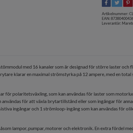
Artikelnummer:
C
EAN: 8738040043
Leverantör:
Maret
 stömmodul med 16 kanaler som är designad för större laster och fle
brytare klarar en maximal strömstyrka på 12 ampere, med en tota
 för polaritetsväxling, som kan användas för laster som motorlu
 användas för att växla brytartillstånd eller som ingångar för ann
sistiva ingångar och 1 strömloop-ingång som kan användas för olika
åsom lampor, pumpar, motorer och elektronik. En extra fördel m