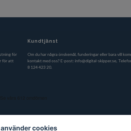
Kundtjänst
stning för
Om du har några önskemål, funderingar eller bara vill kom
 för att
kontakt med oss? E-post:
info@digital-skipper.se
, Telefo
8 124 423 20.
 använder cookies