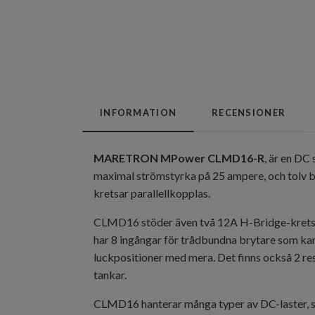
INFORMATION
RECENSIONER
MARETRON MPower CLMD16-R
, är en DC
maximal strömstyrka på 25 ampere, och tolv 
kretsar parallellkopplas.
CLMD16 stöder även två 12A H-Bridge-kretsar
har 8 ingångar för trådbundna brytare som kan
luckpositioner med mera. Det finns också 2 re
tankar.
CLMD16 hanterar många typer av DC-laster, s