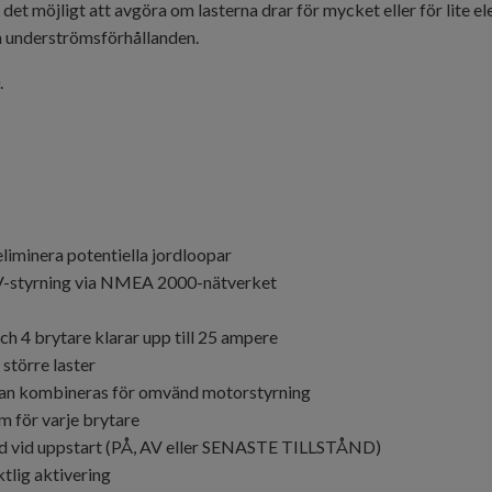
det möjligt att avgöra om lasterna drar för mycket eller för lite 
h underströmsförhållanden.
.
iminera potentiella jordloopar
AV-styrning via NMEA 2000-nätverket
h 4 brytare klarar upp till 25 ampere
större laster
kan kombineras för omvänd motorstyrning
m för varje brytare
stånd vid uppstart (PÅ, AV eller SENASTE TILLSTÅND)
ktlig aktivering