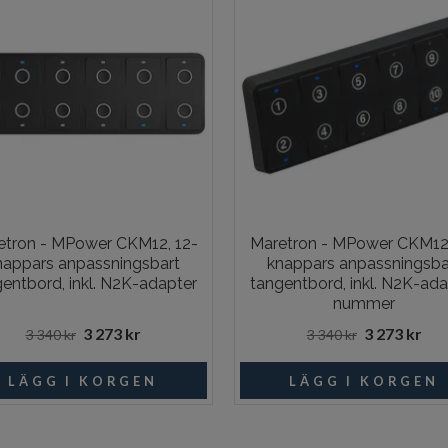
etron - MPower CKM12, 12-
Maretron - MPower CKM12,
nappars anpassningsbart
knappars anpassningsba
entbord, inkl. N2K-adapter
tangentbord, inkl. N2K-ada
nummer
3 273 kr
3 273 kr
3 340 kr
3 340 kr