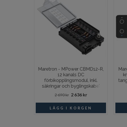
Maretron - MPower CBMD12-R,
Mar
12 kanals DC
k
förbikopplingsmodul, inkl.
tang
säkringar och byglingskabel
2 636 kr
2 690 kr