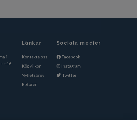
Länkar
Sociala medier
ma i
Kontakta oss
Facebook
n: +46
Köpvillkor
Instagram
Nyhetsbrev
Twitter
Returer