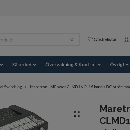
Önskelistan
Säkerhet
Övervakning & Kontroll
Övrigt
al Switching
Maretron - MPower CLMD16-R, 16 kanals DC strömmodul
Maretr
CLMD16