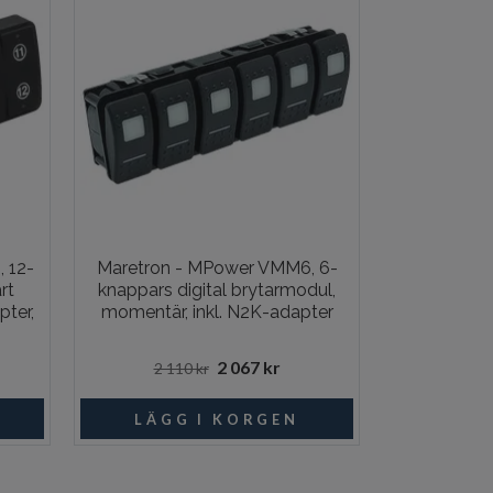
 12-
Maretron - MPower VMM6, 6-
Maretron 
rt
knappars digital brytarmodul,
knappars d
pter,
momentär, inkl. N2K-adapter
momentä
positioner,
N2
2 067 kr
2 110 kr
2 03