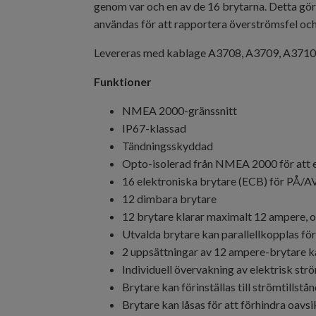
genom var och en av de 16 brytarna. Detta gör 
användas för att rapportera överströmsfel oc
Levereras med kablage A3708, A3709, A3710
Funktioner
NMEA 2000-gränssnitt
IP67-klassad
Tändningsskyddad
Opto-isolerad från NMEA 2000 för att el
16 elektroniska brytare (ECB) för PÅ/
12 dimbara brytare
12 brytare klarar maximalt 12 ampere, oc
Utvalda brytare kan parallellkopplas för 
2 uppsättningar av 12 ampere-brytare 
Individuell övervakning av elektrisk strö
Brytare kan förinställas till strömtill
Brytare kan låsas för att förhindra oavsi