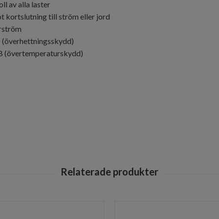
l av alla laster
kortslutning till ström eller jord
rström
 (överhettningsskydd)
B (övertemperaturskydd)