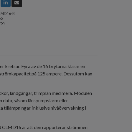
LMD16-R
65
ron
r kretsar. Fyra av de 16 brytarna klarar en
l strömkapacitet på 125 ampere. Dessutom kan
ckor, landgångar, trimplan med mera. Modulen
an data, såsom länspumpslarm eller
 tillämpningar, inklusive nivåövervakning i
ed CLMD16 är att den rapporterar strömmen