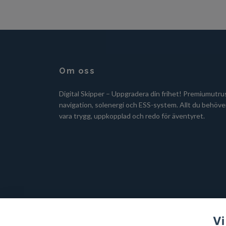
Om oss
Digital Skipper – Uppgradera din frihet! Premiumutru
navigation, solenergi och ESS-system. Allt du behöver
vara trygg, uppkopplad och redo för äventyret.
Vi