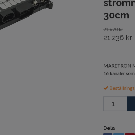
strömm
30cm
21 670 kr
21 236 kr
MARETRON MPo
16 kanaler som 
Beställnings
Dela