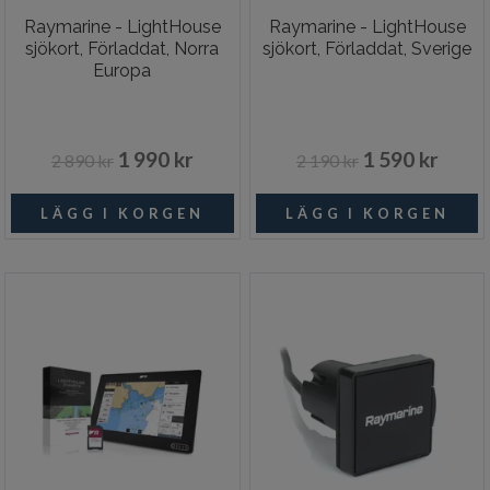
Raymarine - LightHouse
Raymarine - LightHouse
sjökort, Förladdat, Norra
sjökort, Förladdat, Sverige
Europa
1 990 kr
1 590 kr
2 890 kr
2 190 kr