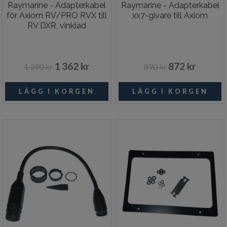
Raymarine - Adapterkabel
Raymarine - Adapterkabel
för Axiom RV/PRO RVX till
xx7-givare till Axiom
RV DXR, vinklad
1 362 kr
872 kr
1 390 kr
890 kr