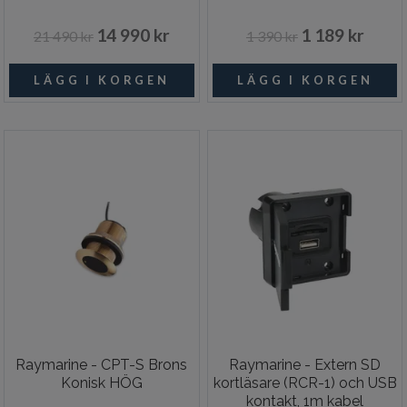
14 990 kr
1 189 kr
21 490 kr
1 390 kr
Raymarine - CPT-S Brons
Raymarine - Extern SD
Konisk HÖG
kortläsare (RCR-1) och USB
kontakt, 1m kabel