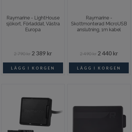
Raymarine - LightHouse
Raymarine -
sjökort, Förladdat, Västra
Skottmonterad MicroUSB
Europa
anslutning, 1m kabel
2 389 kr
2 440 kr
2 790 kr
2 490 kr