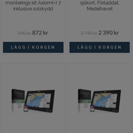
monterings kit Axiom(+) 7
sjökort, Förladdat,
inklusive solskydd
Medelhavet
872 kr
2 390 kr
890 kr
2 790 kr