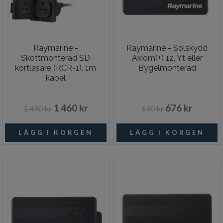
Raymarine -
Raymarine - Solskydd
Skottmonterad SD
Axiom(+) 12, Yt eller
kortläsare (RCR-1), 1m
Bygelmonterad
kabel
1 460 kr
676 kr
1 490 kr
690 kr