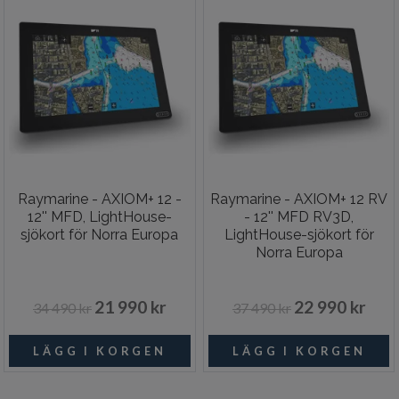
Raymarine - AXIOM+ 12 -
Raymarine - AXIOM+ 12 RV
12'' MFD, LightHouse-
- 12'' MFD RV3D,
sjökort för Norra Europa
LightHouse-sjökort för
Norra Europa
21 990 kr
22 990 kr
34 490 kr
37 490 kr