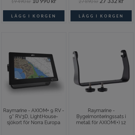
10 990 kr
27 332 kr
19 490 kr
27 890 kr
Raymarine - AXIOM+ 9 RV -
Raymarine -
9'' RV3D, LightHouse-
Bygelmonteringssats i
sjökort för Norra Europa
metall för AXIOM(+) 12