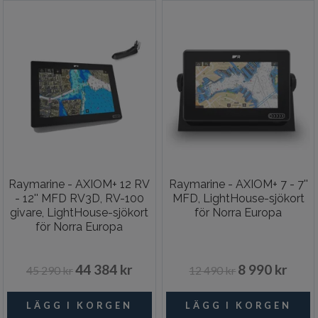
Raymarine - AXIOM+ 12 RV
Raymarine - AXIOM+ 7 - 7''
- 12'' MFD RV3D, RV-100
MFD, LightHouse-sjökort
givare, LightHouse-sjökort
för Norra Europa
för Norra Europa
44 384 kr
8 990 kr
45 290 kr
12 490 kr