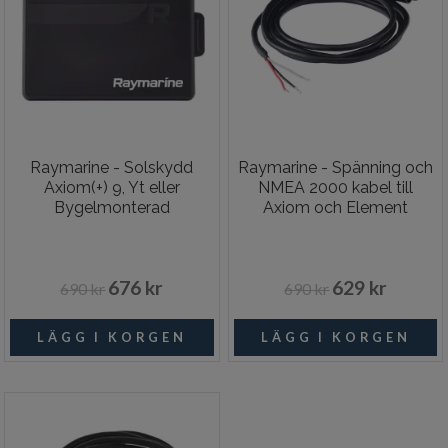
Raymarine - Solskydd
Raymarine - Spänning och
Axiom(+) 9, Yt eller
NMEA 2000 kabel till
Bygelmonterad
Axiom och Element
676 kr
629 kr
690 kr
690 kr