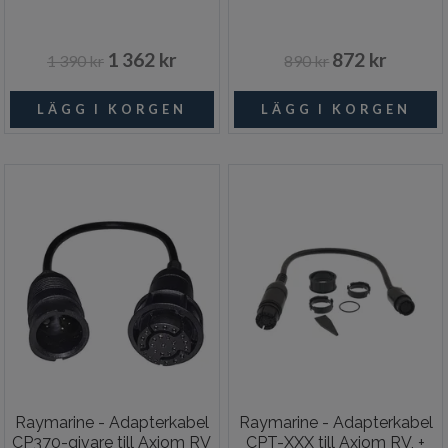
1 362 kr
872 kr
1 390 kr
890 kr
Raymarine - Adapterkabel
Raymarine - Adapterkabel
CP370-givare till Axiom RV
CPT-XXX till Axiom RV, +