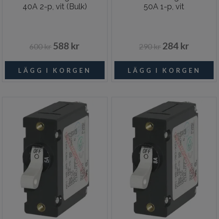
40A 2-p, vit (Bulk)
50A 1-p, vit
588 kr
284 kr
600 kr
290 kr