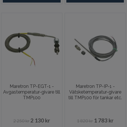
Maretron TP-EGT-1 -
Maretron TP-IP-1 -
Avgastemperatur-givare till
Vätsketemperatur-givare
TMP100
till TMP100 för tankar etc.
2 130 kr
1 783 kr
2 250 kr
1 820 kr