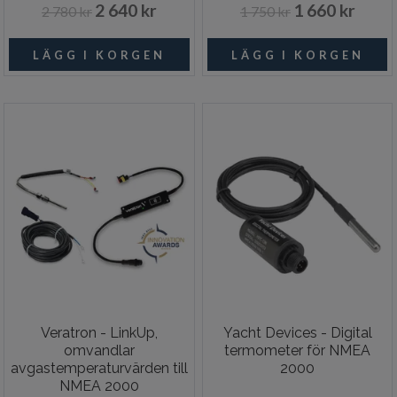
2 640 kr
1 660 kr
2 780 kr
1 750 kr
Veratron - LinkUp,
Yacht Devices - Digital
omvandlar
termometer för NMEA
avgastemperaturvärden till
2000
NMEA 2000