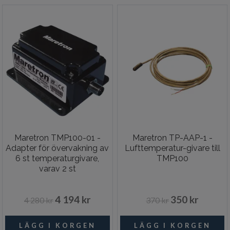
Maretron TMP100-01 -
Maretron TP-AAP-1 -
Adapter för övervakning av
Lufttemperatur-givare till
6 st temperaturgivare,
TMP100
varav 2 st
avgastemperatur, NMEA
2000
4 194 kr
350 kr
4 280 kr
370 kr