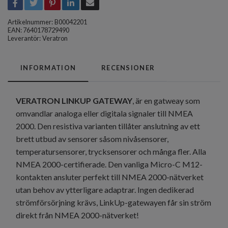
Artikelnummer:
B00042201
EAN: 7640178729490
Leverantör:
Veratron
INFORMATION
RECENSIONER
VERATRON LINKUP GATEWAY
, är en gatweay som
omvandlar analoga eller digitala signaler till NMEA
2000. Den resistiva varianten tillåter anslutning av ett
brett utbud av sensorer såsom nivåsensorer,
temperatursensorer, trycksensorer och många fler. Alla
NMEA 2000-certifierade. Den vanliga Micro-C M12-
kontakten ansluter perfekt till NMEA 2000-nätverket
utan behov av ytterligare adaptrar. Ingen dedikerad
strömförsörjning krävs, LinkUp-gatewayen får sin ström
direkt från NMEA 2000-nätverket!