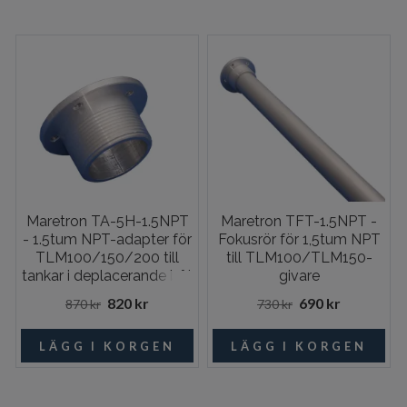
Maretron TA-5H-1.5NPT
Maretron TFT-1.5NPT -
- 1.5tum NPT-adapter för
Fokusrör för 1,5tum NPT
TLM100/150/200 till
till TLM100/TLM150-
tankar i deplacerande båt
givare
820 kr
690 kr
870 kr
730 kr