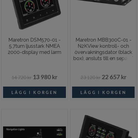
Maretron DSM570-01 -
Maretron MBB300C-01 -
5,7tum ljusstark NMEA
N2KView kontroll- och
2000-display med larm
övervakningsdator (black
box), ansluts till en separat
bildskärm
13 980 kr
22 657 kr
14 720 kr
23 120 kr