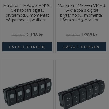
Maretron - MPower VMM6,
Maretron - MPower VMM6,
6-knappars digital
6-knappars digital
brytarmodul, momentär,
brytarmodul, momentär,
högra med 3-positioner,
högra med 3-positioner,
inkl. N2K-adapter
utan knappar, inkl. N2K-
adapter
2 136 kr
1 989 kr
2 180 kr
2 030 kr