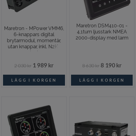
Maretron DSM410-01 -
Maretron - MPower VMM6,
4,1tum ljusstark NMEA
6-knappars digital
2000-display med larm
brytarmodul, momentär,
utan knappar, inkl. N2K-
adapter
1 989 kr
8 190 kr
2 030 kr
8 630 kr