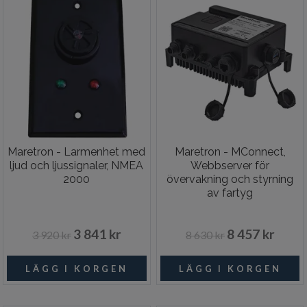
Maretron - Larmenhet med
Maretron - MConnect,
ljud och ljussignaler, NMEA
Webbserver för
2000
övervakning och styrning
av fartyg
3 841 kr
8 457 kr
3 920 kr
8 630 kr