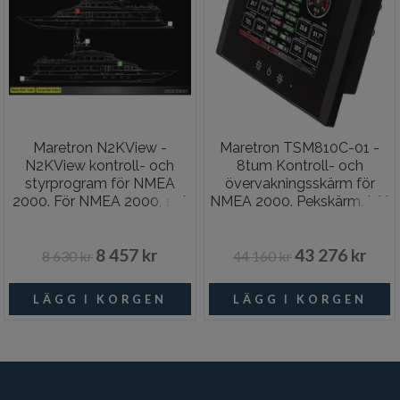
Maretron N2KView -
Maretron TSM810C-01 -
N2KView kontroll- och
8tum Kontroll- och
styrprogram för NMEA
övervakningsskärm för
2000. För NMEA 2000, 1 st
NMEA 2000. Pekskärm. Inkl
licens för pc/mac
N2KView
8 457 kr
43 276 kr
8 630 kr
44 160 kr