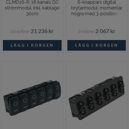
CLMD16-R, 16 kanals DC
6-knappars digital
strömmodul, inkl. kablage
brytarmodul, momentär,
30cm
högra med 3-positioner,
inkl. N2K-adapter
21 236 kr
2 067 kr
21 670 kr
2 110 kr