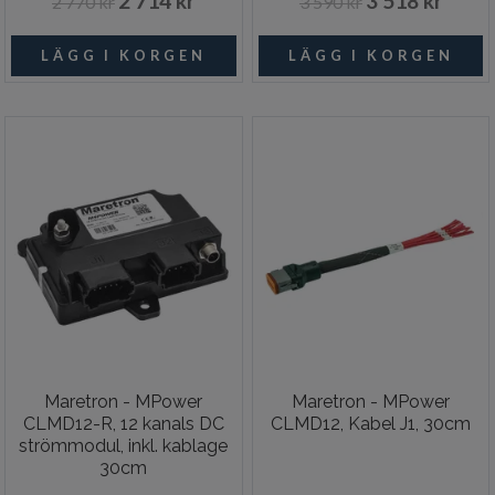
2 714 kr
3 518 kr
2 770 kr
3 590 kr
Maretron - MPower
Maretron - MPower
CLMD12-R, 12 kanals DC
CLMD12, Kabel J1, 30cm
strömmodul, inkl. kablage
30cm