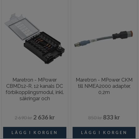
Maretron - MPower
Maretron - MPower CKM
CBMD12-R, 12 kanals DC
till NMEA2000 adapter,
förbikopplingsmodul, inkl.
0,2m
säkringar och
byglingskabel
2 636 kr
833 kr
2 690 kr
850 kr