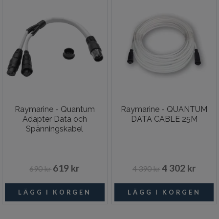
Raymarine - Quantum
Raymarine - QUANTUM
Adapter Data och
DATA CABLE 25M
Spänningskabel
619 kr
4 302 kr
690 kr
4 390 kr