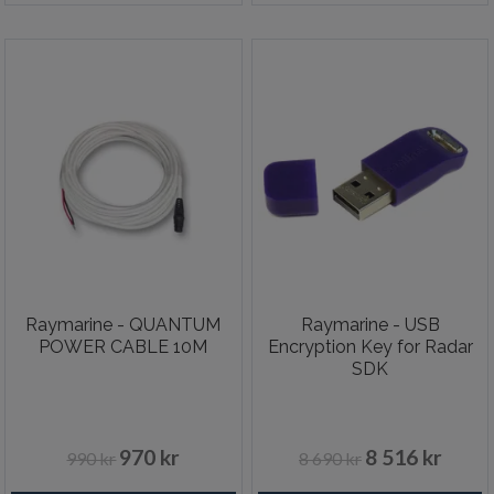
Raymarine - QUANTUM
Raymarine - USB
POWER CABLE 10M
Encryption Key for Radar
SDK
970 kr
8 516 kr
990 kr
8 690 kr