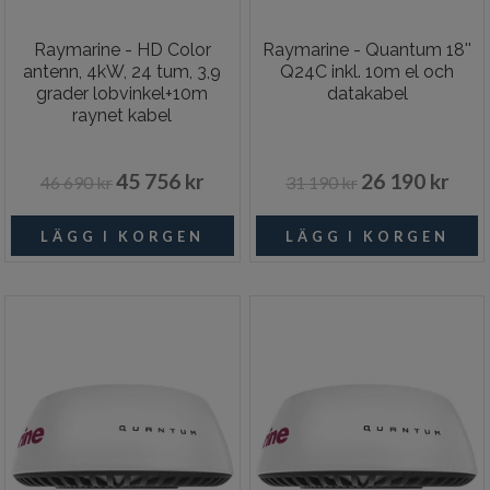
Raymarine - HD Color
Raymarine - Quantum 18''
antenn, 4kW, 24 tum, 3,9
Q24C inkl. 10m el och
grader lobvinkel+10m
datakabel
raynet kabel
45 756 kr
26 190 kr
46 690 kr
31 190 kr