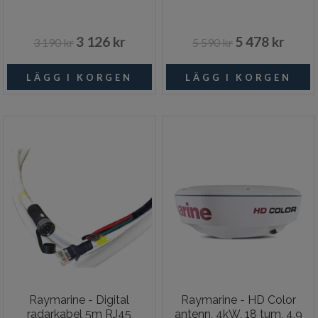
3 126 kr
5 478 kr
3 190 kr
5 590 kr
Raymarine - Digital
Raymarine - HD Color
radarkabel 5m RJ45
antenn, 4kW, 18 tum, 4,9