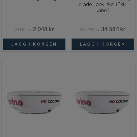
grader lobvinkel (Exkl
kabel)
2 048 kr
34 584 kr
2 090 kr
35 290 kr