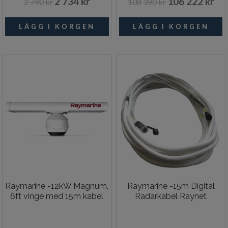
2 734 kr
106 222 kr
2 790 kr
108 390 kr
Raymarine -12kW Magnum,
Raymarine -15m Digital
6ft vinge med 15m kabel
Radarkabel Raynet