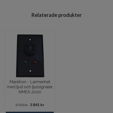
Maretron - Larmenhet
med ljud och ljussignaler,
NMEA 2000
3 841 kr
3 920 kr