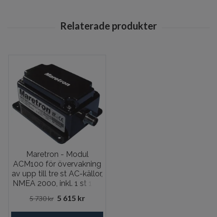
Maretron - Modul
ACM100 för övervakning
av upp till tre st AC-källor,
NMEA 2000, inkl. 1 st 100
A shunt
5 615 kr
5 730 kr