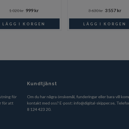
999 kr
3 557 kr
1 020 kr
3 630 kr
Kundtjänst
stning för
Om du har några önskemål, funderingar eller bara vill kom
 för att
kontakt med oss? E-post:
info@digital-skipper.se
, Telefo
8 124 423 20.