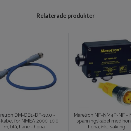
retron DM-DB1-DF-10.0 -
Maretron NF-NM4P-NF - 
kabel för NMEA 2000, 10,0
spänningskabel med hon
m, blå, hane - hona
hona, inkl. säkring