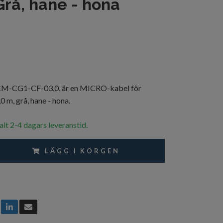
Grå, hane - hona
CG1-CF-03.0, är en MICRO-kabel för
 m, grå, hane - hona.
alt 2-4 dagars leveranstid.
LÄGG I KORGEN