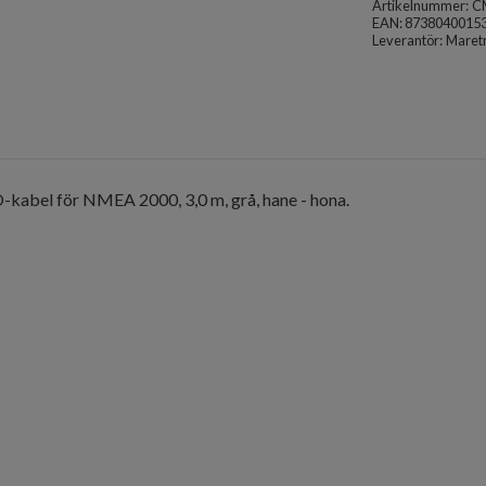
Artikelnummer:
C
EAN: 8738040015
Leverantör:
Maret
-kabel för NMEA 2000, 3,0 m, grå, hane - hona.