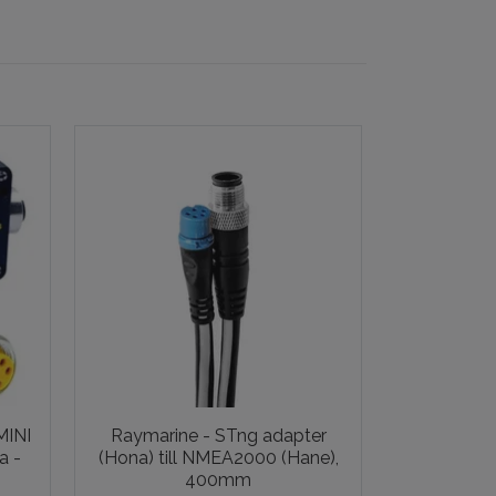
MINI
Raymarine - STng adapter
Raymarine 
a -
(Hona) till NMEA2000 (Hane),
400mm