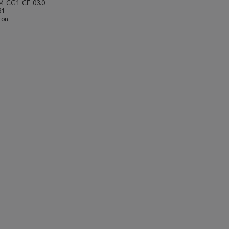
M-CG1-CF-03.0
31
ron