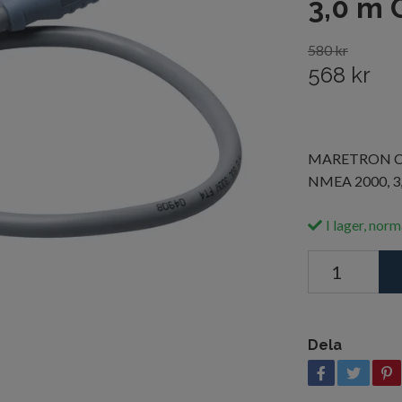
3,0 m 
580 kr
568 kr
MARETRON CM-
NMEA 2000, 3,0
I lager, norm
Dela