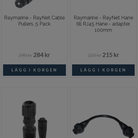
Raymarine - RayNet Cable
Raymarine - RayNet Hane
Pullers, 5 Pack
till RJ45 Hane - adapter,
100mm
284 kr
215 kr
290 kr
220 kr