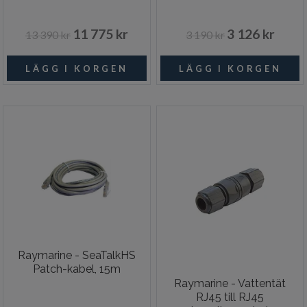
11 775 kr
3 126 kr
13 390 kr
3 190 kr
Raymarine - SeaTalkHS
Patch-kabel, 15m
Raymarine - Vattentät
RJ45 till RJ45