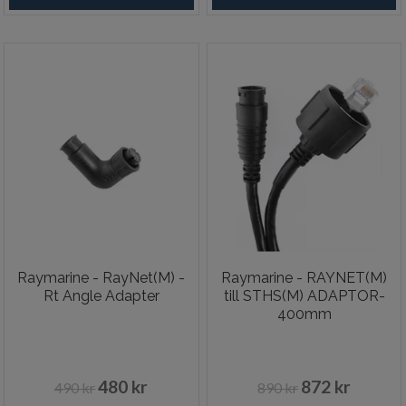
Raymarine - RayNet(M) -
Raymarine - RAYNET(M)
Rt Angle Adapter
till STHS(M) ADAPTOR-
400mm
480 kr
872 kr
490 kr
890 kr