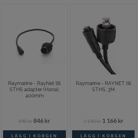
Raymarine - RayNet till
Raymarine - RAYNET till
STHS adapter (Hona),
STHS, 3M
400mm
846 kr
1 166 kr
890 kr
1 190 kr