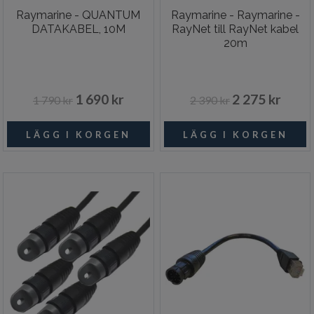
Raymarine - QUANTUM
Raymarine - Raymarine -
DATAKABEL, 10M
RayNet till RayNet kabel
20m
1 690 kr
2 275 kr
1 790 kr
2 390 kr