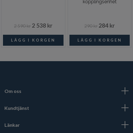
kopplingsenhet
2 538 kr
284 kr
2 590 kr
290 kr
Om oss
Kundtjänst
Länkar