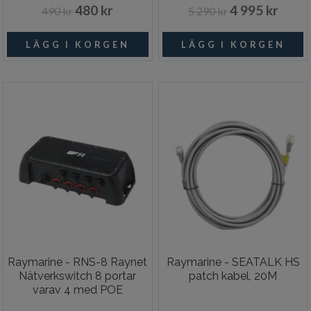
480 kr
4 995 kr
490 kr
5 290 kr
Raymarine - RNS-8 Raynet
Raymarine - SEATALK HS
Nätverkswitch 8 portar
patch kabel, 20M
varav 4 med POE