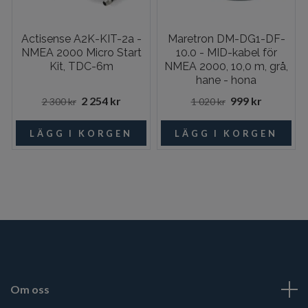
Actisense A2K-KIT-2a -
Maretron DM-DG1-DF-
NMEA 2000 Micro Start
10.0 - MID-kabel för
Kit, TDC-6m
NMEA 2000, 10,0 m, grå,
hane - hona
2 254 kr
999 kr
2 300 kr
1 020 kr
Om oss