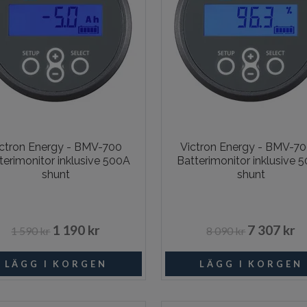
ictron Energy - BMV-700
Victron Energy - BMV-7
terimonitor inklusive 500A
Batterimonitor inklusive 
shunt
shunt
1 190 kr
7 307 kr
1 590 kr
8 090 kr
Beställningsvara
Beställni