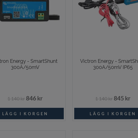
tron Energy - SmartShunt
Victron Energy - SmartS
300A/50mV
300A/50mV IP65
846 kr
845 kr
1 140 kr
1 140 kr
I lager
Beställni