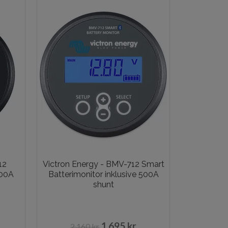
12
Victron Energy - BMV-712 Smart
500A
Batterimonitor inklusive 500A
shunt
1 695 kr
2 160 kr