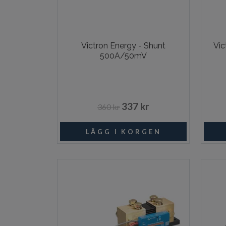
Victron Energy - Shunt
Vic
500A/50mV
337 kr
360 kr
Beställningsvara