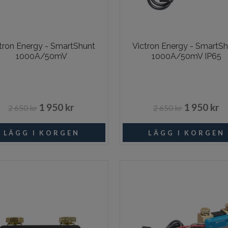
tron Energy - SmartShunt
Victron Energy - SmartS
1000A/50mV
1000A/50mV IP65
1 950 kr
1 950 kr
2 650 kr
2 650 kr
Beställningsvara