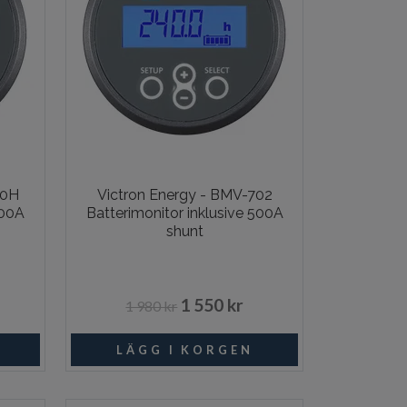
00H
Victron Energy - BMV-702
500A
Batterimonitor inklusive 500A
shunt
1 550 kr
1 980 kr
ngsvara
Beställningsvara