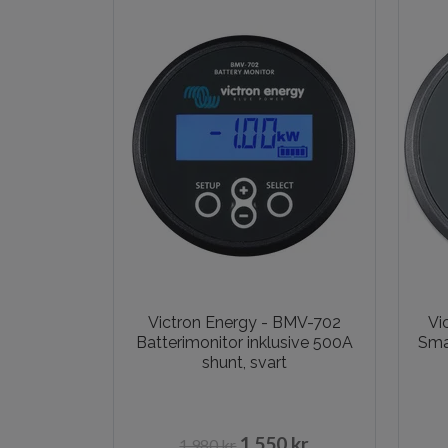
Victron Energy - BMV-702
Vi
Batterimonitor inklusive 500A
Sma
shunt, svart
1 550 kr
1 980 kr