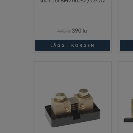
shunt för BMV 602S/702/712
390 kr
440 kr
I lager