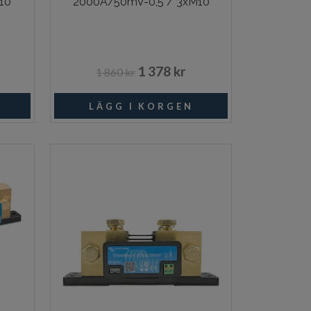
10
2000A/50mV-0,5 / 3xM10
1 378 kr
1 860 kr
ngsvara
Beställningsvara