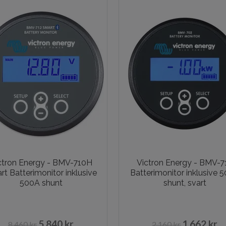
ctron Energy - BMV-710H
Victron Energy - BMV-7
rt Batterimonitor inklusive
Batterimonitor inklusive 
500A shunt
shunt, svart
5 840 kr
1 662 kr
8 460 kr
2 160 kr