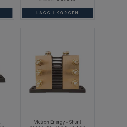
I lager
I lager
t
Victron Energy - Shunt