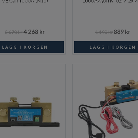
VE.Can 1000A (M10)
1000A/50mV-0,5 / 2xM
4 268 kr
889 kr
5 670 kr
1 190 kr
Beställningsvara
Beställni