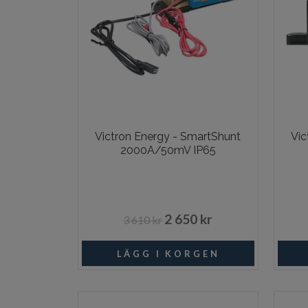
Victron Energy - SmartShunt
Vic
2000A/50mV IP65
2 650 kr
3 610 kr
Beställningsvara