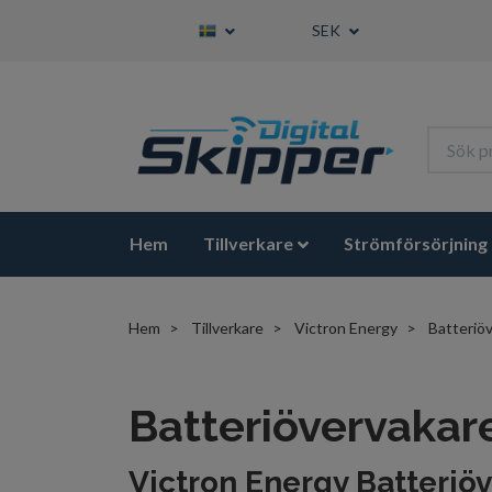
SEK
Hem
Tillverkare
Strömförsörjning
Hem
Tillverkare
Victron Energy
Batteriöv
Batteriövervakar
Victron Energy Batteriöve