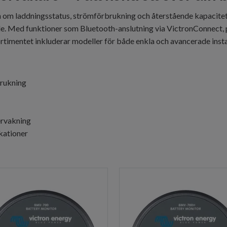
om laddningsstatus, strömförbrukning och återstående kapacitet i 
de. Med funktioner som Bluetooth-anslutning via VictronConnect
ortimentet inkluderar modeller för både enkla och avancerade insta
brukning
ervakning
kationer