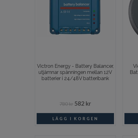
Victron Energy - Battery Balancer,
V
utjämnar spänningen mellan 12V
Bat
batterier i 24/48V batteribank
582 kr
780 kr
I lager