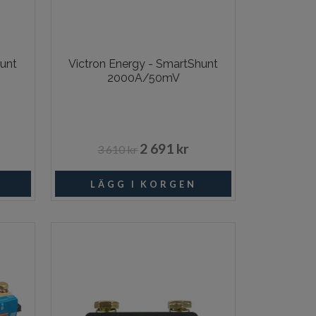
hunt
Victron Energy - SmartShunt
2000A/50mV
2 691 kr
3 610 kr
I lager
Beställningsvara