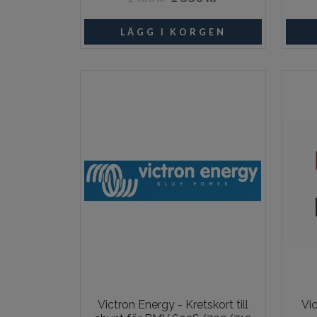
Beställningsvara
Victron Energy - Kretskort till
Vi