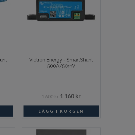
hunt
Victron Energy - SmartShunt
500A/50mV
1 160 kr
1 600 kr
ngsvara
I lager