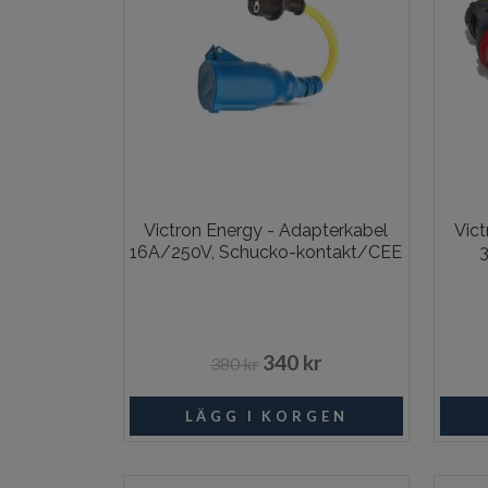
Victron Energy - Adapterkabel
Vic
16A/250V, Schucko-kontakt/CEE
3
340 kr
380 kr
I lager