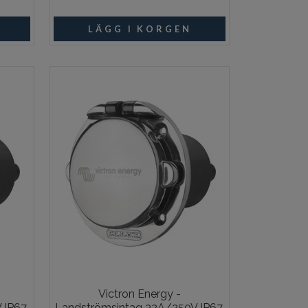
ngsvara
Beställningsvara
Victron Energy -
 IP67,
Landströmsintag 32A/250V IP67,