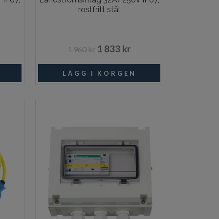
rostfritt stål
1 833 kr
1 960 kr
I lager
I lager