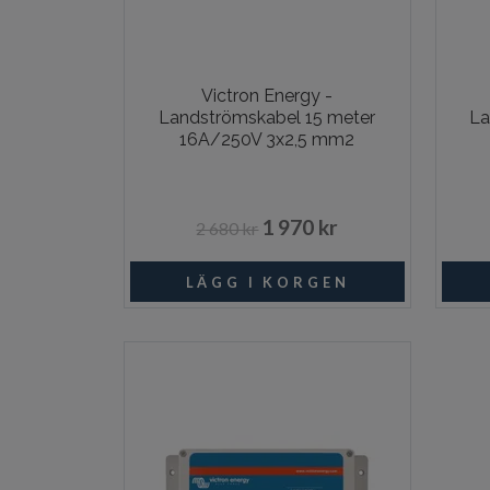
Victron Energy -
Landströmskabel 15 meter
La
16A/250V 3x2,5 mm2
1 970 kr
2 680 kr
I lager