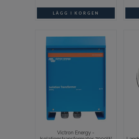
I lager
Victron Energy -
Isolationstransformator 7000W
Lands