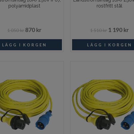
polyamidplast
rostfritt stål
870 kr
1 190 kr
1 050 kr
1 510 kr
Beställningsvara