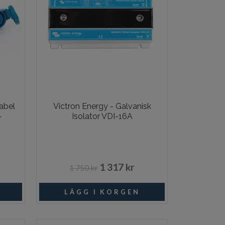
abel
Victron Energy - Galvanisk
-
Isolator VDI-16A
1 317 kr
1 750 kr
ngsvara
Beställningsvara