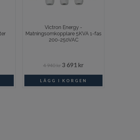
Victron Energy -
ter
Matningsomkopplare 5KVA 1-fas
200-250VAC
3 691 kr
4 940 kr
I lager
Beställningsvara