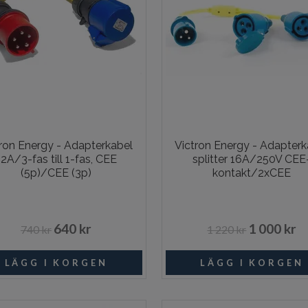
tron Energy - Adapterkabel
Victron Energy - Adapterk
2A/3-fas till 1-fas, CEE
splitter 16A/250V CEE
(5p)/CEE (3p)
kontakt/2xCEE
640 kr
1 000 kr
740 kr
1 220 kr
Beställningsvara
Beställni