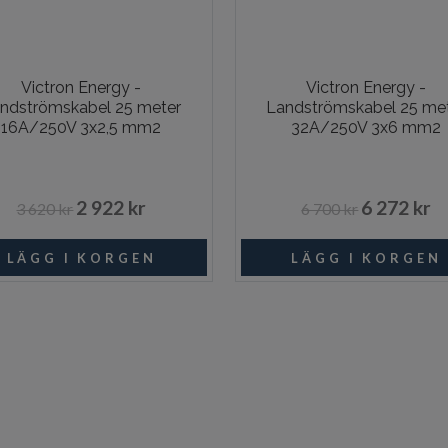
Victron Energy -
Victron Energy -
ndströmskabel 25 meter
Landströmskabel 25 me
16A/250V 3x2,5 mm2
32A/250V 3x6 mm2
2 922 kr
6 272 kr
3 620 kr
6 700 kr
I lager