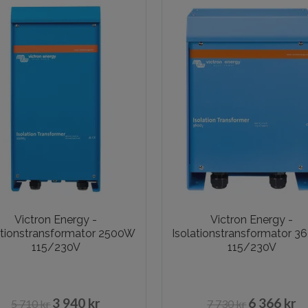
Victron Energy -
Victron Energy -
ationstransformator 2500W
Isolationstransformator 
115/230V
115/230V
3 940 kr
6 366 kr
5 710 kr
7 730 kr