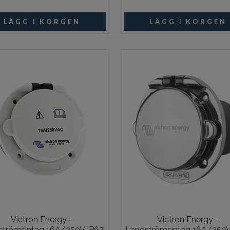
Beställningsvara
Beställni
Victron Energy -
Victron Energy -
trömsintag 16A/250V IP67,
Landströmsintag 16A/250V