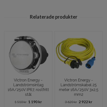
Victron Energy -
Victron Energy -
Landströmsintag
Landströmskabel 25
16A/250V IP67, rostfritt
meter 16A/250V 3x2,5
stål
mm2
1 190 kr
2 922 kr
1 510 kr
3 620 kr