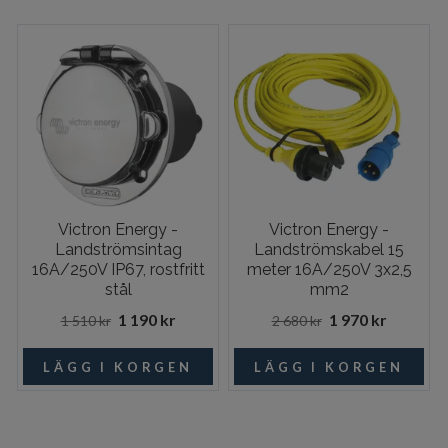
Victron Energy -
Victron Energy -
Landströmsintag
Landströmskabel 15
16A/250V IP67, rostfritt
meter 16A/250V 3x2,5
stål
mm2
1 190 kr
1 970 kr
1 510 kr
2 680 kr