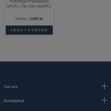
Matningsomkopplare
5KVA 1-fas 200-250VAC
3 691 kr
4 940 kr
Om oss
Kundtjänst