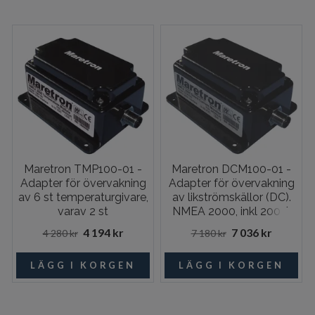
Maretron TMP100-01 -
Maretron DCM100-01 -
Adapter för övervakning
Adapter för övervakning
av 6 st temperaturgivare,
av likströmskällor (DC).
varav 2 st
NMEA 2000, inkl 200 A
avgastemperatur, NMEA
shunt, TR3K och FC01
4 194 kr
7 036 kr
4 280 kr
7 180 kr
2000