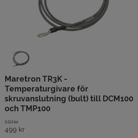
Maretron TR3K -
Temperaturgivare för
skruvanslutning (bult) till DCM100
och TMP100
510 kr
499 kr