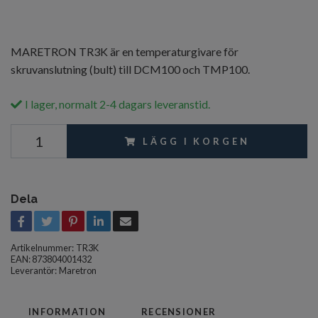
MARETRON TR3K är en temperaturgivare för
skruvanslutning (bult) till DCM100 och TMP100.
I lager, normalt 2-4 dagars leveranstid.
LÄGG I KORGEN
Dela
Artikelnummer:
TR3K
EAN: 873804001432
Leverantör:
Maretron
INFORMATION
RECENSIONER