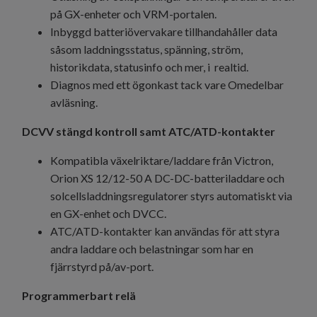
på GX-enheter och VRM-portalen.
Inbyggd batteriövervakare tillhandahåller data
såsom laddningsstatus, spänning, ström,
historikdata, statusinfo och mer, i realtid.
Diagnos med ett ögonkast tack vare Omedelbar
avläsning.
DCVV stängd kontroll samt ATC/ATD-kontakter
Kompatibla växelriktare/laddare från Victron,
Orion XS 12/12-50 A DC-DC-batteriladdare och
solcellsladdningsregulatorer styrs automatiskt via
en GX-enhet och DVCC.
ATC/ATD-kontakter kan användas för att styra
andra laddare och belastningar som har en
fjärrstyrd på/av-port.
Programmerbart relä