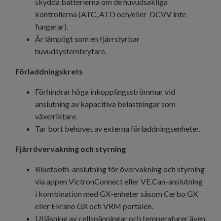
skydda batterierna om de huvudsakliga
kontrollerna (ATC, ATD och/eller DCVV inte
fungerar).
Är lämpligt som en fjärrstyrbar
huvudsystembrytare.
Förladdningskrets
Förhindrar höga inkopplingsströmmar vid
anslutning av kapacitiva belastningar som
växelriktare.
Tar bort behovet av externa förladdningsenheter.
Fjärrövervakning och styrning
Bluetooth-anslutning för övervakning och styrning
via appen VictronConnect eller VE.Can-anslutning
i kombination med GX-enheter såsom Cerbo GX
eller Ekrano GX och VRM portalen.
Utläsning av cellspänningar och temperaturer även