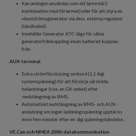
Kan antingen användas som ett larmrelä (i
kombination med förlarmet) eller för att styra en
växelströmsgenerator via dess externa regulator
(tändkabel).
Innehåller Generator ATC-läge för säker
generatorfrånkoppling innan batteriet kopplas
från.
AUX-terminal
Extra strömförsörjning ombord (1,1 A@
systemspänning) för att försörja särskilda
belastningar (t.ex. en GX-enhet) efter
nedstängning av BMS.
Automatiskt nedstängning av BMS- och AUX-
anslutning om ingen laddningsspänning upptäcks
inom fem minuter efter en låg spänningshändelse.
VE.Can och NMEA 2000-datakommunikation