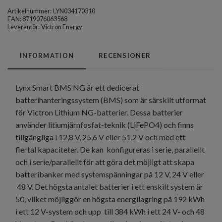
Artikelnummer:
LYN034170310
EAN: 8719076063568
Leverantör:
Victron Energy
INFORMATION
RECENSIONER
Lynx Smart BMS NG är ett dedicerat
batterihanteringssystem (BMS) som är särskilt utformat
för Victron Lithium NG-batterier. Dessa batterier
använder litiumjärnfosfat-teknik (LiFePO4) och finns
tillgängliga i 12,8 V, 25,6 V eller 51,2 V och med ett
flertal kapaciteter. De kan konfigureras i serie, parallellt
och i serie/parallellt för att göra det möjligt att skapa
batteribanker med systemspänningar på 12 V, 24 V eller
48 V. Det högsta antalet batterier i ett enskilt system är
50, vilket möjliggör en högsta energilagring på 192 kWh
i ett 12 V-system och upp till 384 kWh i ett 24 V- och 48