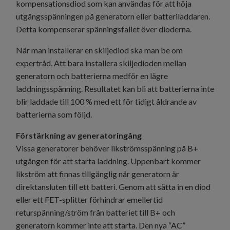
kompensationsdiod som kan användas för att höja
utgångsspänningen på generatorn eller batteriladdaren.
Detta kompenserar spänningsfallet över dioderna.
När man installerar en skiljediod ska man be om
expertråd. Att bara installera skiljedioden mellan
generatorn och batterierna medför en lägre
laddningsspänning. Resultatet kan bli att batterierna inte
blir laddade till 100 % med ett för tidigt åldrande av
batterierna som följd.
Förstärkning av generatoringång
Vissa generatorer behöver likströmsspänning på B+
utgången för att starta laddning. Uppenbart kommer
likström att finnas tillgänglig när generatorn är
direktansluten till ett batteri. Genom att sätta in en diod
eller ett FET-splitter förhindrar emellertid
returspänning/ström från batteriet till B+ och
generatorn kommer inte att starta. Den nya “AC”