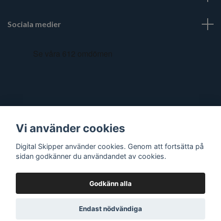
Sociala medier
Vi använder cookies
Digital Skipper använder cookies. Genom att fortsätta på
sidan godkänner du användandet av cookies.
Godkänn alla
© 2026 Digital Skipper
Endast nödvändiga