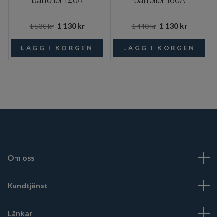
batterier, 140A
batterier, 160A
1 130 kr
1 130 kr
1 530 kr
1 440 kr
Om oss
Kundtjänst
Länkar