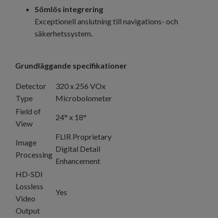
Sömlös integrering
Exceptionell anslutning till navigations- och
säkerhetssystem.
Grundläggande specifikationer
Detector
320 x 256 VOx
Type
Microbolometer
Field of
24° x 18°
View
FLIR Proprietary
Image
Digital Detail
Processing
Enhancement
HD-SDI
Lossless
Yes
Video
Output