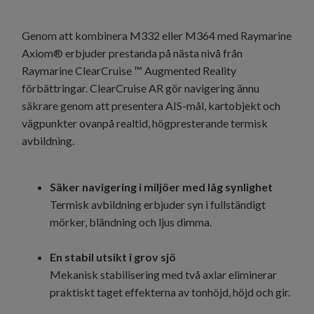
Genom att kombinera M332 eller M364 med Raymarine
Axiom® erbjuder prestanda på nästa nivå från
Raymarine ClearCruise ™ Augmented Reality
förbättringar. ClearCruise AR gör navigering ännu
säkrare genom att presentera AIS-mål, kartobjekt och
vägpunkter ovanpå realtid, högpresterande termisk
avbildning.
Säker navigering i miljöer med låg synlighet
Termisk avbildning erbjuder syn i fullständigt
mörker, bländning och ljus dimma.
En stabil utsikt i grov sjö
Mekanisk stabilisering med två axlar eliminerar
praktiskt taget effekterna av tonhöjd, höjd och gir.