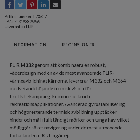
Artikelnummer:
E70527
EAN: 723193826959
Leverantör:
FLIR
INFORMATION
RECENSIONER
FLIR M332
genom att kombinaera en robust,
väderdesign med en av de mest avancerade FLIR-
värmeavbildningskärnorna, levererar M332 och M364
medvetandehöjande termisk vision för
brottsbekämpning, kommersiella och
rekreationsapplikationer. Avancerad gyrostabilisering
och högpresterande termisk avbildning upptäcker
hinder och mål i fullständigt mörker och tunga hav, vilket
möjliggör säker navigering under de mest utmanande
förhållandena.
JCU ingår ej.