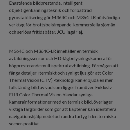
Enastående bildprestanda, intelligent
objektigenkänningsteknik och förbättrad
gyrostabilisering gör M364C och M364-LR nödvändiga
verktyg för brottsbekämpande, kommersiella sjömän
och seriösa fritidsbåtar.
JCU ingår ej.
M364C och M364C-LR innehåller en termisk
avbildningssensor och HD-lågbelysningskamera för
högpresterande multispektral avbildning. Förmågan att
fånga detaljer i termiskt och synligt ljus gör att Color
Thermal Vision (CTV) -teknologi kan erbjuda en mer
fullständig bild av vad som ligger framöver. Exklusiv
FLIR Color Thermal Vision blandar synliga
kamerainformationer med en termisk bild, överlager
viktiga färgbilder som gör att kaptener kan identifiera
navigationshjälpmedel och andra fartyg i den termiska
scenen positivt.