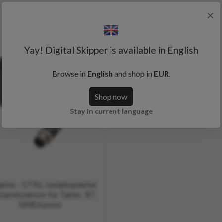
×
NEUHEIT!
Yay! Digital Skipper is available in English
Browse in
English
and shop in
EUR
.
Shop now
Stay in current language
rine - STR2, radarbasierter
standssensor für Tanks, BT,
NMEA2000