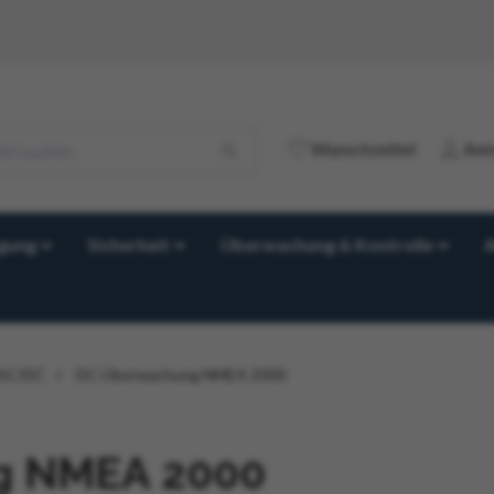
Wunschzettel
Anm
gung
Sicherheit
Überwachung & Kontrolle
t AC/DC
DC-Überwachung NMEA 2000
g NMEA 2000