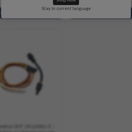
Stay in current language
Auf Lager
Au
retron WIF-RK30880-E -