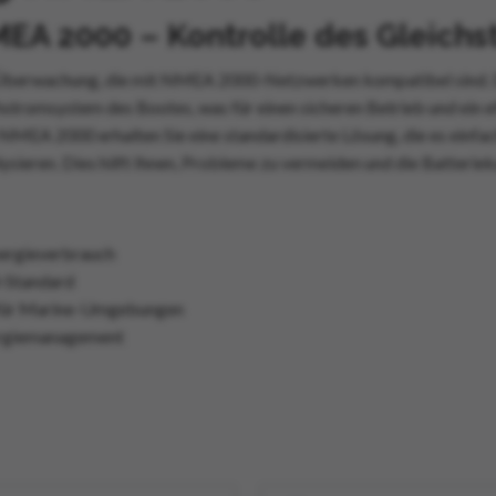
A 2000 – Kontrolle des Gleichs
C-Überwachung, die mit NMEA 2000-Netzwerken kompatibel sind. Di
stromsystem des Bootes, was für einen sicheren Betrieb und ein e
MEA 2000 erhalten Sie eine standardisierte Lösung, die es einfac
sieren. Dies hilft Ihnen, Probleme zu vermeiden und die Batteriek
ergieverbrauch
-Standard
n für Marine-Umgebungen
nergiemanagement