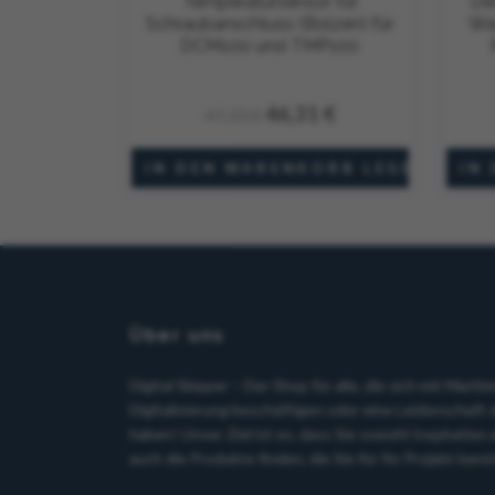
Temperatursensor für
De
Schraubanschluss (Bolzen) für
Was
DCM100 und TMP100
46,31 €
47,33 €
Auf Lager
Über uns
Digital Skipper – Der Shop für alle, die sich mit Mariti
Digitalisierung beschäftigen oder eine Leidenschaft 
haben! Unser Ziel ist es, dass Sie sowohl Inspiration 
auch die Produkte finden, die Sie für Ihr Projekt ben