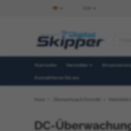
EUR
Startseite
Hersteller
Stromversor
Kontaktieren Sie uns
Home
Überwachung & Kontrolle
Elektrizitä
DC-Überwachun