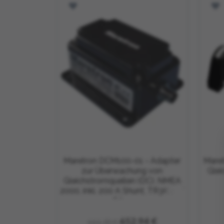
Maretron DCM100-01 - Adapter
Mare
zur Überwachung von
Gle
Gleichstromquellen (DC). NMEA
2000, inkl. 200 A Shunt, TR3K und
FC01
652,94 €
666,30 €