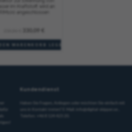
tektor zur Erkennung von
ser im Kraftstoff, wird an
RIM100 angeschlossen
330,09 €
336,86 €
Auf Lager
Kundendienst
mer
Haben Sie Fragen, Anliegen oder möchten Sie einfach mit
dafür
uns in Kontakt treten? E-Mail:
info@digital-skipper.se
,
als
Telefon: +46 8 124 423 20.
ötigen!