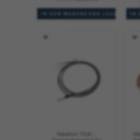
Auf Bestellung gefertigt
Maretron TR3K -
Ma