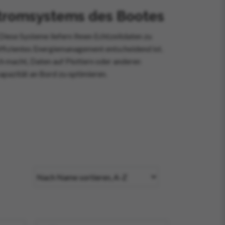
tromsystems des Bootes
ese Systeme liefern Ihnen Echtzeitdaten zu
ffizientes Energiemanagement entscheidend ist.
h macht, Daten auf Plottern oder anderen
apazität an Bord zu optimieren.