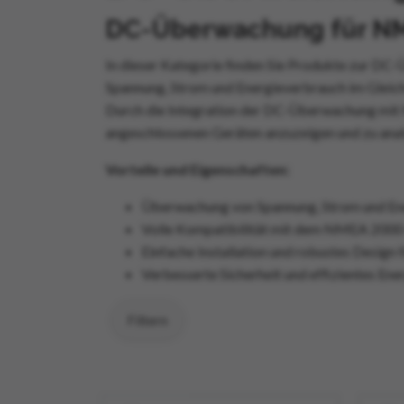
DC-Überwachung für NME
In dieser Kategorie finden Sie Produkte zur D
Spannung, Strom und Energieverbrauch im Gleich
Durch die Integration der DC-Überwachung mit N
angeschlossenen Geräten anzuzeigen und zu analy
Vorteile und Eigenschaften:
Überwachung von Spannung, Strom und En
Volle Kompatibilität mit dem NMEA 2000
Einfache Installation und robustes Desig
Verbesserte Sicherheit und effizientes E
Filtern