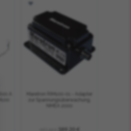
600 A
Maretron RIM100-01 - Adapter
M100
zur Spannungsüberwachung,
NMEA 2000
389,20 €
397,18 €