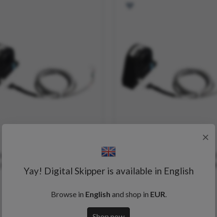
×
tron LEMHTA400-S - 400 A
Maretron LEMHTA600-S - 
ichstromsonde für DCM100
Gleichstromsonde für DC
Yay! Digital Skipper is available in English
inkl. Kabel
inkl. Kabel
Browse in
English
and shop in
EUR
.
224,58 €
270,98 €
229,22 €
276,54 €
Shop now