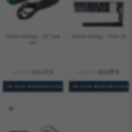
Victron Energy - GX Tank
Victron Energy - Octo GX
140
111,17 €
422,89 €
145,70 €
431,52 €