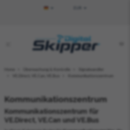
EUR
Home
Überwachung & Kontrolle
Signalwandler
VE.Direct, VE.Can, VE.Bus
Kommunikationszentrum
Kommunikationszentrum
Kommunikationszentrum für
VE.Direct, VE.Can und VE.Bus