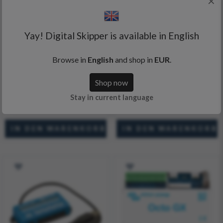
×
Yay! Digital Skipper is available in English
Victron Energy - GlobalLink
Victron Energy - GX IO-
520
Extender 150
Browse in
English
and shop in
EUR
.
Shop now
Stay in current language
231,54 €
140,41 €
321,09 €
184,67 €