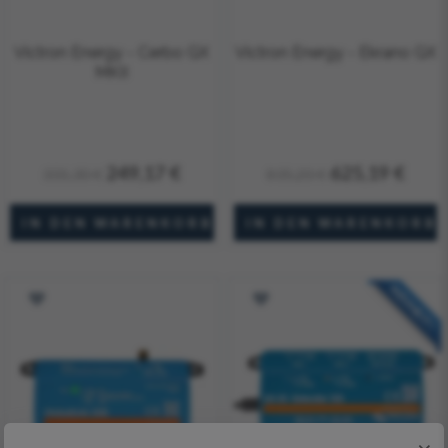
Victron Energy - Cerbo GX
Victron Energy - Ekrano GX
MKII
249,17 €
625,19 €
331,30 €
835,20 €
NEUHEIT!