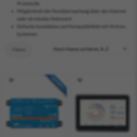
Protokolle
Möglichkeit der Fernüberwachung über das Internet
oder ein lokales Netzwerk
Einfache Installation und Kompatibilität mit Victron-
Systemen
Filtern
NEUHEIT!