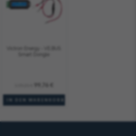
Victron Energy - VE.BUS
Smart Dongle
99,76 €
139,20 €