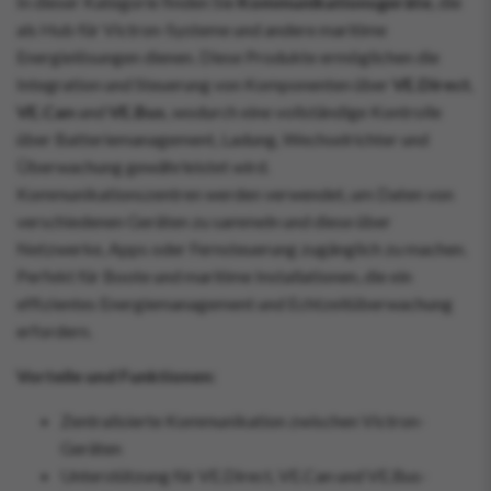
In dieser Kategorie finden Sie
Kommunikationsgeräte
, die
als Hub für Victron-Systeme und andere maritime
Energielösungen dienen. Diese Produkte ermöglichen die
Integration und Steuerung von Komponenten über
VE.Direct
,
VE.Can
und
VE.Bus
, wodurch eine vollständige Kontrolle
über Batteriemanagement, Ladung, Wechselrichter und
Überwachung gewährleistet wird.
Kommunikationszentren werden verwendet, um Daten von
verschiedenen Geräten zu sammeln und diese über
Netzwerke, Apps oder Fernsteuerung zugänglich zu machen.
Perfekt für Boote und maritime Installationen, die ein
effizientes Energiemanagement und Echtzeitüberwachung
erfordern.
Vorteile und Funktionen:
Zentralisierte Kommunikation zwischen Victron-
Geräten
Unterstützung für VE.Direct, VE.Can und VE.Bus-