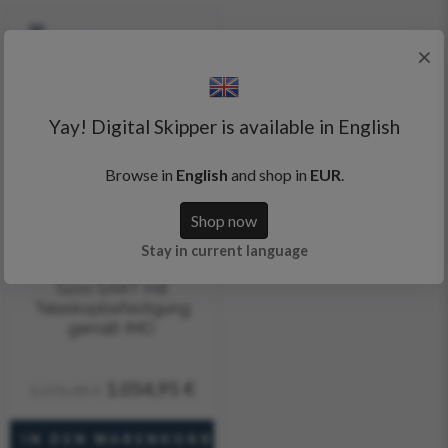
×
Yay! Digital Skipper is available in English
Browse in
English
and shop in
EUR
.
Shop now
Stay in current language
Ocean Signal - SafeSea
S100 SART mit
Teleskopbefestigung
gemäß IMO
1.054,95 €
1.076,48 €