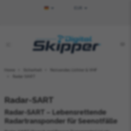
EUR
Home
Sicherheit
Notsender, Lichter & VHF
Radar-SART
Radar-SART
Radar-SART – Lebensrettende
Radartransponder für Seenotfälle