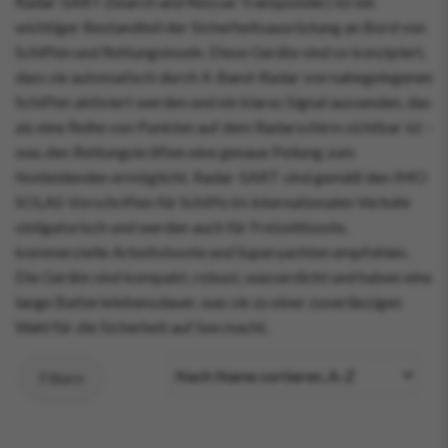
Radar-SART (Search and Rescue Transponder) ist ein
wichtiger Bestandteil der Sicherheitsausrüstung an Bord von
Schiffen und Rettungsinseln. Diese Geräte sind so konzipiert,
dass sie automatisch durch X-Band-Radar von nahegelegenen
Schiffen aktiviert werden und ein klares Signal aussenden, das
als eine Reihe von Punkten auf dem Radarschirm sichtbar ist –
was den Rettungskräften eine genaue Peilung zum
Notleidenden ermöglicht. Radar-SART sind gemäß den IMO
SOLAS-Vorschriften für Schiffe im internationalen Verkehr
obligatorisch und werden auch für Freizeitboote,
kommerzielle Arbeitsboote und Superyachten empfohlen.
Die Geräte sind kompakt, robust, wasserdicht und haben eine
lange Batterielebensdauer, was sie zu einer zuverlässigen
Wahl für die Sicherheit auf See macht.
Filtern