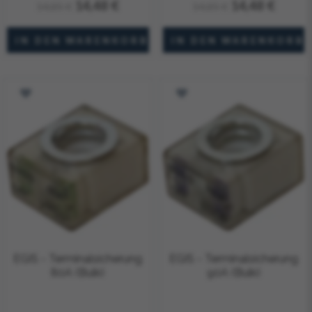
14,48 €
14,48 €
14,85 €
14,85 €
EGIS - Terminalsicherung
EGIS - Terminalsicherung
80A (Bulk)
90A (Bulk)