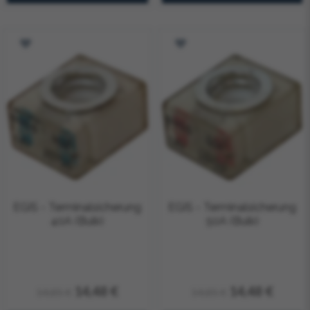
EGIS - Terminalsicherung
EGIS - Terminalsicherung
40A (Bulk)
50A (Bulk)
14,48 €
14,48 €
14,85 €
14,85 €