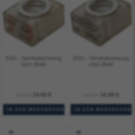
EGIS - Terminalsicherung
EGIS - Terminalsicherung
150A (Bulk)
175A (Bulk)
14,48 €
14,48 €
14,85 €
14,85 €