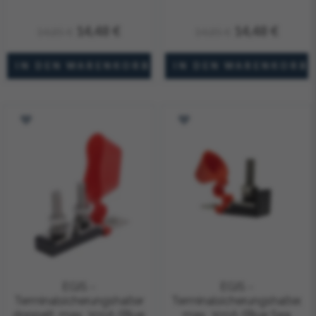
14,48 €
14,48 €
14,85 €
14,85 €
EGIS -
EGIS -
Terminalsicherungshalter
Terminalsicherungshalter,
doppelt, max. 300A (Blue
max. 300A (Blue Sea