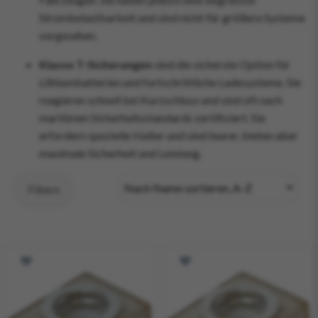
Strombelastbarkeit und sind nicht für größere Systeme
vorgesehen.
Klasse T-Sicherungen
sind die sicherste Option für
Lithiumbatterien und fortschrittliche Ladesysteme. Sie
reagieren schnell bei Kurzschluss und sind oft nach
maritimen Sicherheitsstandards zertifiziert. Sie
erfordern spezielle Halter und sind teurer, bieten aber
maximale Sicherheit und Leistung.
Filtern