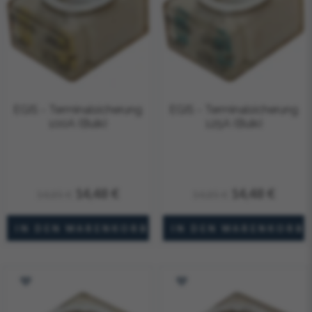
EGIS - Terminalsicherung
EGIS - Terminalsicherung
100A (Bulk)
125A (Bulk)
14,48 €
14,48 €
14,85 €
14,85 €