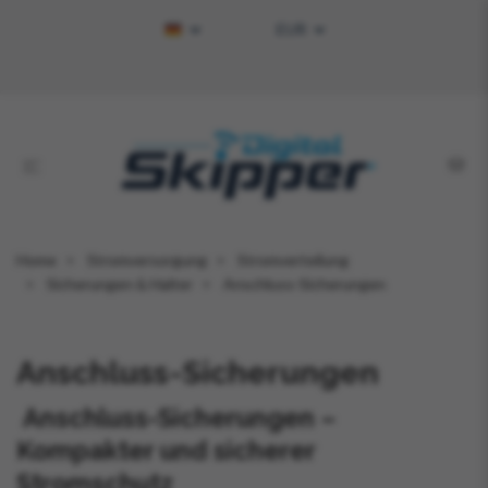
EUR
Home
Stromversorgung
Stromverteilung
Sicherungen & Halter
Anschluss-Sicherungen
Anschluss-Sicherungen
Anschluss-Sicherungen –
Kompakter und sicherer
Stromschutz