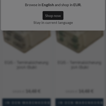
Browse in
English
and shop in
EUR
.
Shop now
Stay in current language
EGIS - Terminalsicherung
EGIS - Terminalsicherung
300A (Bulk)
30A (Bulk)
14,48 €
14,48 €
14,85 €
14,85 €