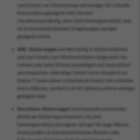
zum Schutz vor Überlastung und weniger für schnelle
Kurzschlüsse geeignet sind. Sie sind
vibrationsbeständig, aber nicht funkengeschützt, was
sie in benzinbetriebenen Umgebungen weniger
geeignet macht.
ANL-Sicherungen
werden häufig in Batteriebänken
und zum Schutz von Wechselrichtern eingesetzt. Sie
können sehr hohe Ströme bewältigen und sind einfach
auszutauschen. Allerdings bieten sie im Vergleich zu
Klasse T einen etwas schlechteren Schutz bei schnellen
Kurzschlüssen, wodurch sie für Lithiumsysteme weniger
geeignet sind.
Anschluss-Sicherungen
sind kompakt und werden
direkt am Batteriepol montiert. Sie sind
funkengeschützt und eignen sich gut für enge Räume,
insbesondere in benzinbetriebenen Booten oder
Fahrzeugen. Sie haben jedoch eine begrenzte