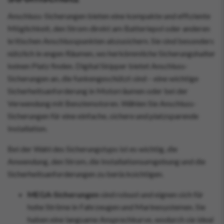
Anschluss-Sicherungen bieten eine kompakte und effiziente
Möglichkeit, den Strom direkt am Batteriepol oder anderen
kritischen Anschlusspunkten abzusichern. Sie sind besonders
nützlich in engen Räumen, wo herkömmliche Sicherungshalter
keinen Platz finden. Digital Skipper bietet Anschluss-
Sicherungen an, die funkengeschützt sind – eine wichtige
Sicherheitsanforderung in Motorräumen oder bei der
Verwendung mit Benzinmotoren. Wählen Sie Anschluss-
Sicherungen für eine einfache, sichere und platzsparende
Installation.
Bei der Wahl des Sicherungstyps ist es wichtig, die
Anwendung, den Strom, die Installationsumgebung und die
Sicherheitsanforderungen zu berücksichtigen.
MEGA-Sicherungen
sind robust und eignen sich für
hohe Ströme in Fahrzeugen und Marinesystemen. Sie
haben eine langsame Ansprechkurve, wodurch sie ideal