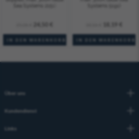
Sea Systems 2151)
Systems 5191)
24,50 €
18,19 €
25,06 €
18,56 €
Über uns
Kundendienst
Links