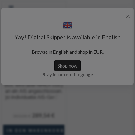
×
Yay! Digital Skipper is available in English
Browse in
English
and shop in
EUR
.
Shop now
Stay in current language
Ocean Signal - AIS Alarm
Box, wird über NMEA 0183
an ein AIS angeschlossen,
30 individuelle AIS-Geräte,
externe Alarme
289,54 €
360,06 €