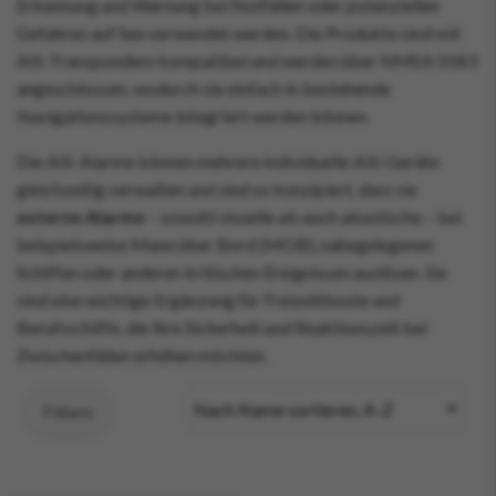
Erkennung und Warnung bei Notfällen oder potenziellen
Gefahren auf See verwendet werden. Die Produkte sind mit
AIS-Transpondern kompatibel und werden über NMEA 0183
angeschlossen, wodurch sie einfach in bestehende
Navigationssysteme integriert werden können.
Die AIS-Alarme können mehrere individuelle AIS-Geräte
gleichzeitig verwalten und sind so konzipiert, dass sie
externe Alarme
– sowohl visuelle als auch akustische – bei
beispielsweise Mann über Bord (MOB), nahegelegenen
Schiffen oder anderen kritischen Ereignissen auslösen. Sie
sind eine wichtige Ergänzung für Freizeitboote und
Berufsschiffe, die ihre Sicherheit und Reaktionszeit bei
Zwischenfällen erhöhen möchten.
Filtern