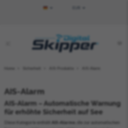
EUR
Home
Sicherheit
AIS-Produkte
AIS-Alarm
AIS-Alarm
AIS-Alarm – Automatische Warnung
für erhöhte Sicherheit auf See
Diese Kategorie enthält
AIS-Alarme
, die zur automatischen