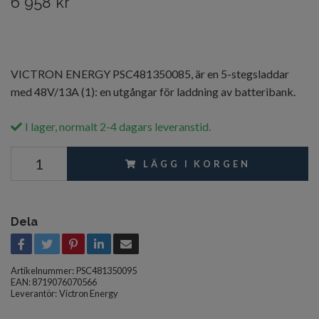
6 958 kr
VICTRON ENERGY PSC481350085, är en 5-stegsladdar
med 48V/13A (1): en utgångar för laddning av batteribank.
I lager, normalt 2-4 dagars leveranstid.
LÄGG I KORGEN
Dela
Artikelnummer:
PSC481350095
EAN: 8719076070566
Leverantör:
Victron Energy