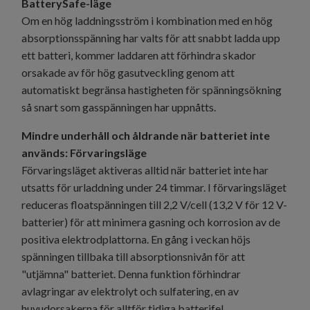
BatterySafe-läge
Om en hög laddningsström i kombination med en hög
absorptionsspänning har valts för att snabbt ladda upp
ett batteri, kommer laddaren att förhindra skador
orsakade av för hög gasutveckling genom att
automatiskt begränsa hastigheten för spänningsökning
så snart som gasspänningen har uppnåtts.
Mindre underhåll och åldrande när batteriet inte
används: Förvaringsläge
Förvaringsläget aktiveras alltid när batteriet inte har
utsatts för urladdning under 24 timmar. I förvaringsläget
reduceras floatspänningen till 2,2 V/cell (13,2 V för 12 V-
batterier) för att minimera gasning och korrosion av de
positiva elektrodplattorna. En gång i veckan höjs
spänningen tillbaka till absorptionsnivån för att
"utjämna" batteriet. Denna funktion förhindrar
avlagringar av elektrolyt och sulfatering, en av
huvudorsakerna för alltför tidiga batterifel.