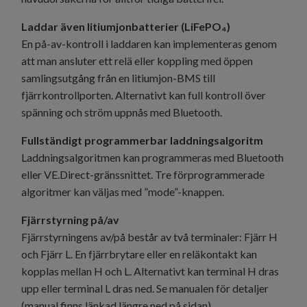
Laddar även litiumjonbatterier (LiFePO₄)
En på-av-kontroll i laddaren kan implementeras genom
att man ansluter ett relä eller koppling med öppen
samlingsutgång från en litiumjon-BMS till
fjärrkontrollporten. Alternativt kan full kontroll över
spänning och ström uppnås med Bluetooth.
Fullständigt programmerbar laddningsalgoritm
Laddningsalgoritmen kan programmeras med Bluetooth
eller VE.Direct-gränssnittet. Tre förprogrammerade
algoritmer kan väljas med ”mode”-knappen.
Fjärrstyrning på/av
Fjärrstyrningens av/på består av två terminaler: Fjärr H
och Fjärr L. En fjärrbrytare eller en reläkontakt kan
kopplas mellan H och L. Alternativt kan terminal H dras
upp eller terminal L dras ned. Se manualen för detaljer
(manual finns länkad längre ned på sidan).