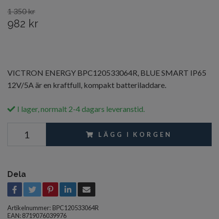
1 350 kr
982 kr
VICTRON ENERGY BPC120533064R, BLUE SMART IP65
12V/5A är en kraftfull, kompakt batteriladdare.
I lager, normalt 2-4 dagars leveranstid.
LÄGG I KORGEN
Dela
Artikelnummer:
BPC120533064R
EAN: 8719076039976