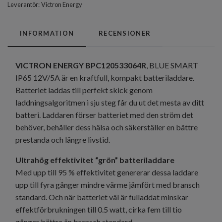
Leverantör:
Victron Energy
INFORMATION
RECENSIONER
VICTRON ENERGY BPC120533064R
, BLUE SMART
IP65 12V/5A är en kraftfull, kompakt batteriladdare.
Batteriet laddas till perfekt skick genom
laddningsalgoritmen i sju steg får du ut det mesta av ditt
batteri. Laddaren förser batteriet med den ström det
behöver, behåller dess hälsa och säkerställer en bättre
prestanda och längre livstid.
Ultrahög effektivitet “grön” batteriladdare
Med upp till 95 % effektivitet genererar dessa laddare
upp till fyra gånger mindre värme jämfört med bransch
standard. Och när batteriet väl är fulladdat minskar
effektförbrukningen till 0.5 watt, cirka fem till tio
gånger bättre än bransch standard.