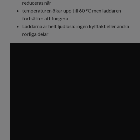
reduceras när
temperaturen ökar upp till 60 °C men laddaren
fortsätter att fungera.
Laddarna är helt ljudlösa: ingen kylfläkt eller andra
rörliga delar