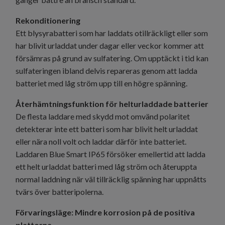
Rekonditionering
Ett blysyrabatteri som har laddats otillräckligt eller som
har blivit urladdat under dagar eller veckor kommer att
försämras på grund av sulfatering. Om upptäckt i tid kan
sulfateringen ibland delvis repareras genom att ladda
batteriet med låg ström upp till en högre spänning.
Återhämtningsfunktion för helturladdade batterier
De flesta laddare med skydd mot omvänd polaritet
detekterar inte ett batteri som har blivit helt urladdat
eller nära noll volt och laddar därför inte batteriet.
Laddaren Blue Smart IP65 försöker emellertid att ladda
ett helt urladdat batteri med låg ström och återuppta
normal laddning när väl tillräcklig spänning har uppnåtts
tvärs över batteripolerna.
Förvaringsläge: Mindre korrosion på de positiva
plattorna