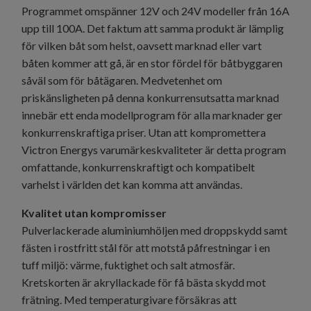
Programmet omspänner 12V och 24V modeller från 16A
upp till 100A. Det faktum att samma produkt är lämplig
för vilken båt som helst, oavsett marknad eller vart
båten kommer att gå, är en stor fördel för båtbyggaren
såväl som för båtägaren. Medvetenhet om
priskänsligheten på denna konkurrensutsatta marknad
innebär ett enda modellprogram för alla marknader ger
konkurrenskraftiga priser. Utan att kompromettera
Victron Energys varumärkeskvaliteter är detta program
omfattande, konkurrenskraftigt och kompatibelt
varhelst i världen det kan komma att användas.
Kvalitet utan kompromisser
Pulverlackerade aluminiumhöljen med droppskydd samt
fästen i rostfritt stål för att motstå påfrestningar i en
tuff miljö: värme, fuktighet och salt atmosfär.
Kretskorten är akryllackade för få bästa skydd mot
frätning. Med temperaturgivare försäkras att