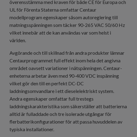
överensstämma med kraven för både CE för Europa och
UL för Förenta Staterna omfattar Centaur
modellprogram egenskaper såsom autoreglering till
matningsspänningen som täcker 90-265 VAC 50/60 Hz
vilket innebär att de kan användas var som helst i
världen.
Avgörande och till skillnad från andra produkter lämnar
Centaurprogrammet full effekt inom hela det angivna
området oavsett variationer i nätspänningen. Centaur-
enheterna arbetar även med 90-400 VDC inspänning
vilket gör den till en perfekt DC-DC
laddningsomvandlare i ett dieselelektriskt system.
Andra egenskaper omfattar full trestegs
laddningskarakteristika som säkerställer att batterierna
alltid är fulladdade och tre isolerade utgångar för
flerbatterikonfigurationer för att passa huvuddelen av
typiska installationer.