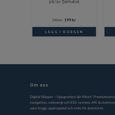
på/av fjärrkabel
199 kr
240 kr
Om oss
Digital Skipper – Uppgradera din frihet! Premiumutru
navigation, solenergi och ESS-system. Allt du behöver
vara trygg, uppkopplad och redo för äventyret.