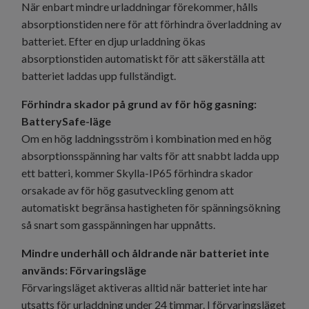
När enbart mindre urladdningar förekommer, hålls
absorptionstiden nere för att förhindra överladdning av
batteriet. Efter en djup urladdning ökas
absorptionstiden automatiskt för att säkerställa att
batteriet laddas upp fullständigt.
Förhindra skador på grund av för hög gasning:
BatterySafe-läge
Om en hög laddningsström i kombination med en hög
absorptionsspänning har valts för att snabbt ladda upp
ett batteri, kommer Skylla-IP65 förhindra skador
orsakade av för hög gasutveckling genom att
automatiskt begränsa hastigheten för spänningsökning
så snart som gasspänningen har uppnåtts.
Mindre underhåll och åldrande när batteriet inte
används: Förvaringsläge
Förvaringsläget aktiveras alltid när batteriet inte har
utsatts för urladdning under 24 timmar. I förvaringsläget