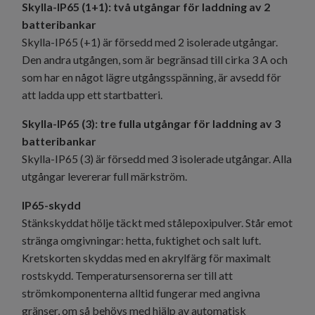
Skylla-IP65 (1+1): två utgångar för laddning av 2
batteribankar
Skylla-IP65 (+1) är försedd med 2 isolerade utgångar.
Den andra utgången, som är begränsad till cirka 3 A och
som har en något lägre utgångsspänning, är avsedd för
att ladda upp ett startbatteri.
Skylla-IP65 (3): tre fulla utgångar för laddning av 3
batteribankar
Skylla-IP65 (3) är försedd med 3 isolerade utgångar. Alla
utgångar levererar full märkström.
IP65-skydd
Stänkskyddat hölje täckt med stålepoxipulver. Står emot
stränga omgivningar: hetta, fuktighet och salt luft.
Kretskorten skyddas med en akrylfärg för maximalt
rostskydd. Temperatursensorerna ser till att
strömkomponenterna alltid fungerar med angivna
gränser, om så behövs med hjälp av automatisk