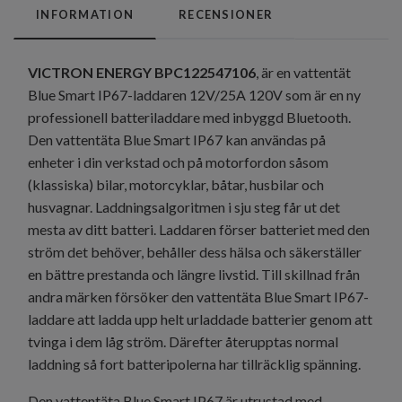
INFORMATION
RECENSIONER
VICTRON ENERGY BPC122547106
, är en vattentät
Blue Smart IP67-laddaren 12V/25A 120V som är en ny
professionell batteriladdare med inbyggd Bluetooth.
Den vattentäta Blue Smart IP67 kan användas på
enheter i din verkstad och på motorfordon såsom
(klassiska) bilar, motorcyklar, båtar, husbilar och
husvagnar. Laddningsalgoritmen i sju steg får ut det
mesta av ditt batteri. Laddaren förser batteriet med den
ström det behöver, behåller dess hälsa och säkerställer
en bättre prestanda och längre livstid. Till skillnad från
andra märken försöker den vattentäta Blue Smart IP67-
laddare att ladda upp helt urladdade batterier genom att
tvinga i dem låg ström. Därefter återupptas normal
laddning så fort batteripolerna har tillräcklig spänning.
Den vattentäta Blue Smart IP67 är utrustad med