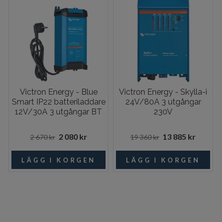
Victron Energy - Blue
Victron Energy - Skylla-i
Smart IP22 batteriladdare
24V/80A 3 utgångar
12V/30A 3 utgångar BT
230V
2 080 kr
13 885 kr
2 670 kr
19 360 kr