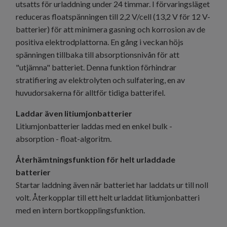
utsatts för urladdning under 24 timmar. I förvaringsläget
reduceras floatspänningen till 2,2 V/cell (13,2 V för 12 V-
batterier) för att minimera gasning och korrosion av de
positiva elektrodplattorna. En gång i veckan höjs
spänningen tillbaka till absorptionsnivån för att
"utjämna" batteriet. Denna funktion förhindrar
stratifiering av elektrolyten och sulfatering, en av
huvudorsakerna för alltför tidiga batterifel.
Laddar även litiumjonbatterier
Litiumjonbatterier laddas med en enkel bulk -
absorption - float-algoritm.
Återhämtningsfunktion för helt urladdade
batterier
Startar laddning även när batteriet har laddats ur till noll
volt. Återkopplar till ett helt urladdat litiumjonbatteri
med en intern bortkopplingsfunktion.